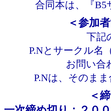
合同本は、『B
＜参加者
下記
P.Nとサークル
お問い合
P.Nは、そのま
＜締
一次締め切り：２００