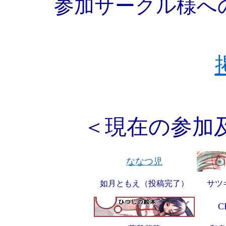
参加サークル様へ
＜現在の参加
ななつ児
如月ともえ（投稿完了）
サツ
C