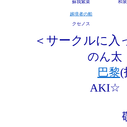
蘇我紫菜
和泉
越境者の船
クセノス
＜サークルに入
のん太
巴黎
AKI