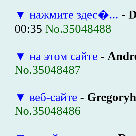
▼
нажмите здес�...
-
D
00:35
No.35048488
▼
на этом сайте
-
Andr
No.35048487
▼
веб-сайте
-
Gregory
No.35048486