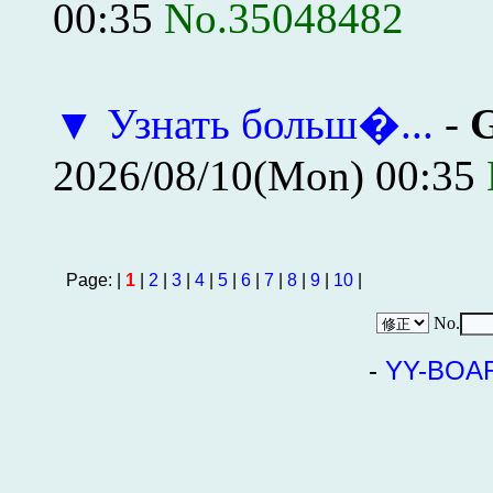
00:35
No.35048482
▼
Узнать больш�...
-
G
2026/08/10(Mon) 00:35
Page: |
1
|
2
|
3
|
4
|
5
|
6
|
7
|
8
|
9
|
10
|
No.
-
YY-BOA