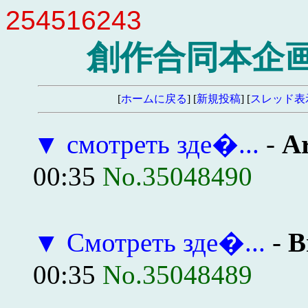
254516243
創作合同本企画
[
ホームに戻る
] [
新規投稿
] [
スレッド表
▼
смотреть зде�...
-
A
00:35
No.35048490
▼
Смотреть зде�...
-
B
00:35
No.35048489