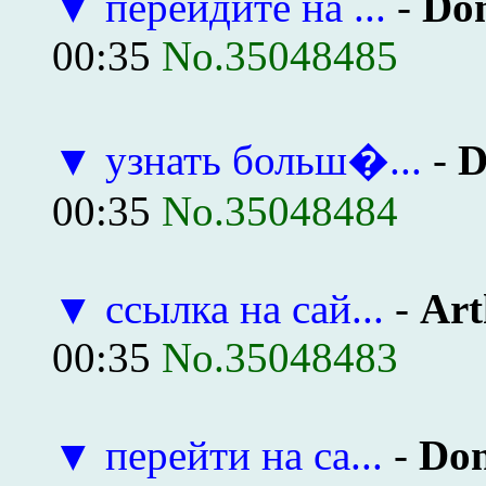
▼
перейдите на ...
-
Don
00:35
No.35048485
▼
узнать больш�...
-
D
00:35
No.35048484
▼
ссылка на сай...
-
Art
00:35
No.35048483
▼
перейти на са...
-
Don