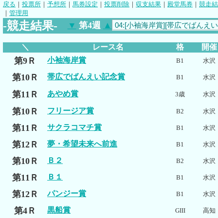
戻る
｜
投票所
｜
予想所
｜
馬券設定
｜
投票削除
｜
収支結果
｜
殿堂馬券
｜
競走結
｜
管理用
-競走結果-
▼
第4週
▲
＼
レース名
格
開催
第9Ｒ
小袖海岸賞
B1
水沢
第10Ｒ
帯広でばんえい記念賞
B1
水沢
第11Ｒ
あやめ賞
3歳
水沢
第10Ｒ
フリージア賞
B2
水沢
第11Ｒ
サクラコマチ賞
B1
水沢
第12Ｒ
夢・希望未来へ前進
B1
水沢
第10Ｒ
Ｂ２
B2
水沢
第11Ｒ
Ｂ１
B1
水沢
第12Ｒ
パンジー賞
B1
水沢
第4Ｒ
黒船賞
GIII
高知