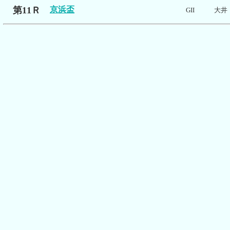
第11Ｒ
京浜盃
GII
大井