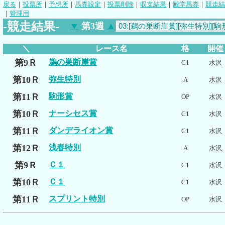
戻る
｜
投票所
｜
予想所
｜
馬券設定
｜
投票削除
｜
収支結果
｜
殿堂馬券
｜
競走結
｜
管理用
-競走結果-
▼
第3週
▲
＼
レース名
格
開催
第9Ｒ
鵜の巣断崖賞
C1
水沢
第10Ｒ
弥生特別
A
水沢
第11Ｒ
駒形賞
OP
水沢
第10Ｒ
ナーシセス賞
C1
水沢
第11Ｒ
ダンデライオン賞
C1
水沢
第12Ｒ
浅春特別
A
水沢
第9Ｒ
Ｃ１
C1
水沢
第10Ｒ
Ｃ１
C1
水沢
第11Ｒ
スプリント特別
OP
水沢