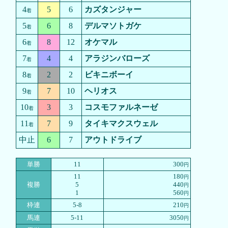
4
5
6
カズタンジャー
着
5
6
8
デルマソトガケ
着
6
8
12
オケマル
着
7
4
4
アラジンバローズ
着
8
2
2
ビキニボーイ
着
9
7
10
ヘリオス
着
10
3
3
コスモファルネーゼ
着
11
7
9
タイキマクスウェル
着
中止
6
7
アウトドライブ
単勝
11
300
円
11
180
円
複勝
5
440
円
1
560
円
枠連
5-8
210
円
馬連
5-11
3050
円