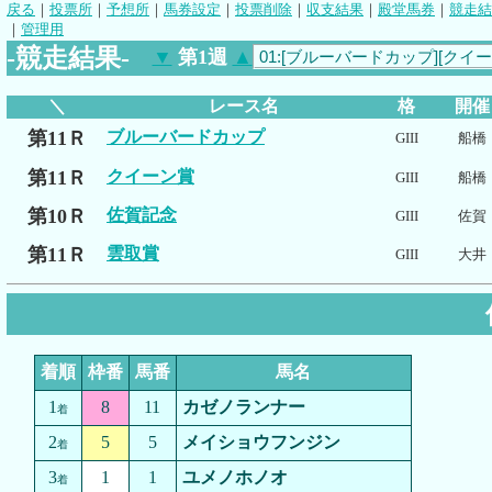
戻る
｜
投票所
｜
予想所
｜
馬券設定
｜
投票削除
｜
収支結果
｜
殿堂馬券
｜
競走結
｜
管理用
-競走結果-
▼
第1週
▲
＼
レース名
格
開催
第11Ｒ
ブルーバードカップ
GIII
船橋
第11Ｒ
クイーン賞
GIII
船橋
第10Ｒ
佐賀記念
GIII
佐賀
第11Ｒ
雲取賞
GIII
大井
着順
枠番
馬番
馬名
1
8
11
カゼノランナー
着
2
5
5
メイショウフンジン
着
3
1
1
ユメノホノオ
着