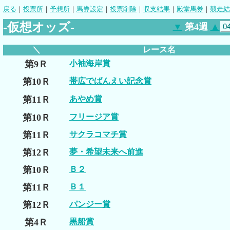
戻る
｜
投票所
｜
予想所
｜
馬券設定
｜
投票削除
｜
収支結果
｜
殿堂馬券
｜
競走結
-仮想オッズ-
▼
第4週
▲
＼
レース名
第9Ｒ
小袖海岸賞
第10Ｒ
帯広でばんえい記念賞
第11Ｒ
あやめ賞
第10Ｒ
フリージア賞
第11Ｒ
サクラコマチ賞
第12Ｒ
夢・希望未来へ前進
第10Ｒ
Ｂ２
第11Ｒ
Ｂ１
第12Ｒ
パンジー賞
第4Ｒ
黒船賞