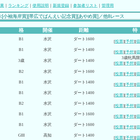
果
｜
ランキング
｜
使用説明
｜
新規登録
｜
参加者リスト
｜
管理用
格
開催
距離
特
B1
水沢
ダート1600
[
投票
][
予想
][
B1
水沢
ダート1400
[
投票
][
予想
][
3歳牝馬
3歳
水沢
ダート1400
[
投票
][
予想
][
B2
水沢
ダート1600
[
投票
][
予想
][
B1
水沢
ダート1400
[
投票
][
予想
][
B1
水沢
ダート1400
[
投票
][
予想
][
B2
水沢
ダート1400
[
投票
][
予想
][
B1
水沢
ダート1600
[
投票
][
予想
][
B1
水沢
ダート1600
[
投票
][
予想
][
GIII
高知
ダート1400
[
投票
][
予想
][