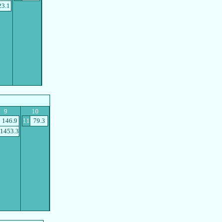
23.1
9
10
146.9
11
79.3
1453.3