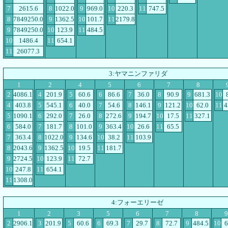
7
2615.6
8
1022.0
9
969.0
10
220.3
11
747.5
8
7849250.0
9
1362.5
10
101.7
11
2179.8
9
7849250.0
10
123.9
11
484.5
10
1486.4
11
654.1
11
26077.3
3:ヤマニンファリダ
1
2
4
5
6
7
8
2
4086.1
4
201.9
5
60.6
6
86.6
7
36.0
8
90.9
9
681.3
10
4
403.8
5
545.1
6
40.0
7
54.6
8
146.1
9
121.2
10
62.0
11
4
5
1090.1
6
292.0
7
26.0
8
272.6
9
194.7
10
17.5
11
327.1
6
584.0
7
181.7
8
101.0
9
363.4
10
26.6
11
65.5
7
363.4
8
1022.0
9
134.6
10
38.2
11
103.9
8
2043.6
9
1362.5
10
19.5
11
181.7
9
2724.5
10
123.9
11
72.7
10
247.8
11
654.1
11
1308.0
4:フォーエリーゼ
1
2
3
5
6
7
8
9
2
2906.1
3
201.9
5
60.6
6
69.3
7
29.7
8
72.7
9
484.5
10
6