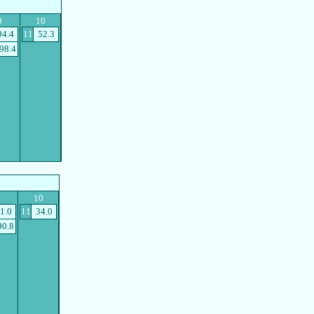
9
10
94.4
11
52.3
98.4
10
1.0
11
34.0
90.8