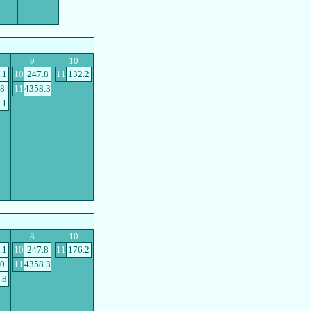
9
10
.1
10
247.8
11
132.2
.8
11
4358.3
.1
8
10
.1
10
247.8
11
176.2
.0
11
4358.3
.8