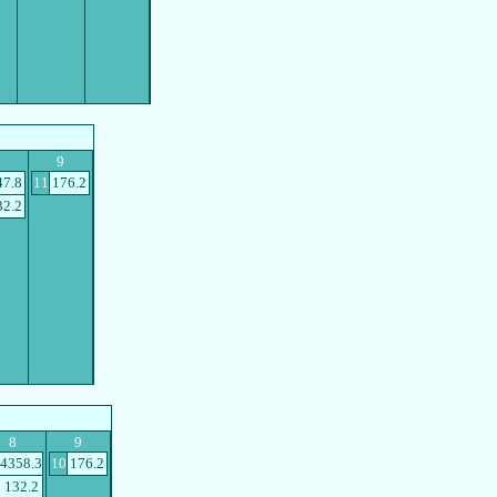
9
47.8
11
176.2
32.2
8
9
4358.3
10
176.2
132.2