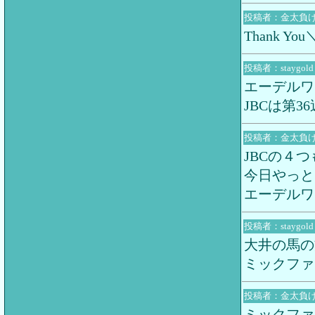
投稿者：金太負
Thank You
投稿者：staygold
エーデルワ
JBCは第3
投稿者：金太負
JBCの４
今日やっとく
エーデルワ
投稿者：staygold
大井の馬の方
ミックファ
投稿者：金太負
ミックファ