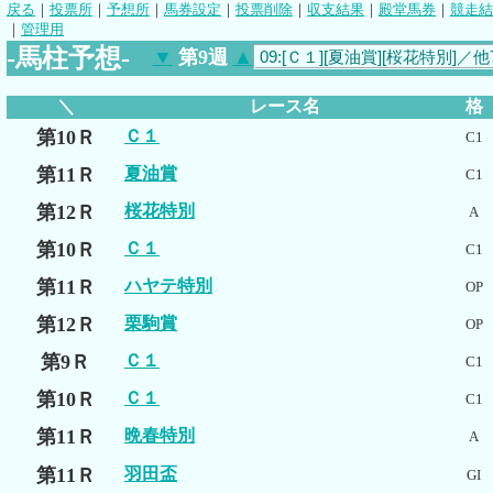
戻る
｜
投票所
｜
予想所
｜
馬券設定
｜
投票削除
｜
収支結果
｜
殿堂馬券
｜
競走結
｜
管理用
-馬柱予想-
▼
第9週
▲
＼
レース名
格
第10Ｒ
Ｃ１
C1
第11Ｒ
夏油賞
C1
第12Ｒ
桜花特別
A
第10Ｒ
Ｃ１
C1
第11Ｒ
ハヤテ特別
OP
第12Ｒ
栗駒賞
OP
第9Ｒ
Ｃ１
C1
第10Ｒ
Ｃ１
C1
第11Ｒ
晩春特別
A
第11Ｒ
羽田盃
GI