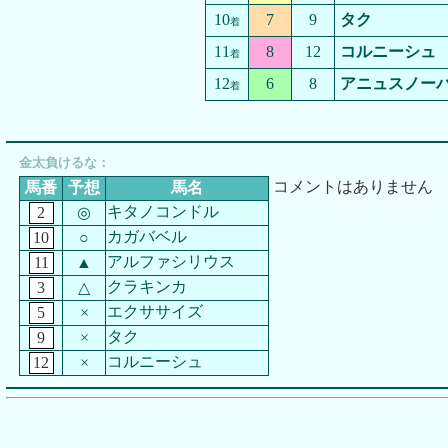
10
7
9
タク
着
11
8
12
コルニーシュ
着
12
6
8
アニュスノー
着
金太負けるな：
コメントはありません
馬番
予想
馬名
キタノコンドル
2
◎
カガバベル
10
○
アルファシリウス
11
▲
クラキンカ
3
△
エクササイズ
5
×
タク
9
×
コルニーシュ
12
×