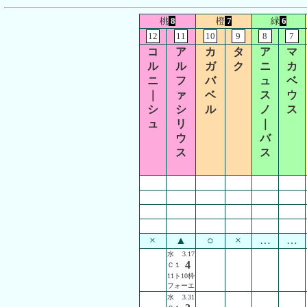
桃
8
橙
7
緑
6
12
11
10
9
8
7
コ
ア
カ
タ
ア
マ
ル
ル
ガ
ク
ニ
カ
ニ
フ
バ
ュ
ベ
｜
ァ
ベ
ス
ウ
シ
シ
ル
ノ
ス
ュ
リ
｜
ウ
バ
ス
ス
×
▲
○
×
…
…
水
3.17
4
Ｃ１
11ト10枠
フォーエ
水
3.31