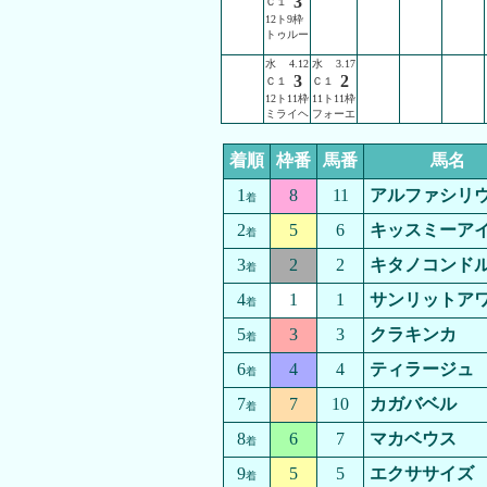
3
Ｃ１
12ト9枠
トゥルー
水
4.12
水
3.17
3
2
Ｃ１
Ｃ１
12ト11枠
11ト11枠
ミライヘ
フォーエ
着順
枠番
馬番
馬名
1
8
11
アルファシリ
着
2
5
6
キッスミーア
着
3
2
2
キタノコンド
着
4
1
1
サンリットア
着
5
3
3
クラキンカ
着
6
4
4
ティラージュ
着
7
7
10
カガバベル
着
8
6
7
マカベウス
着
9
5
5
エクササイズ
着