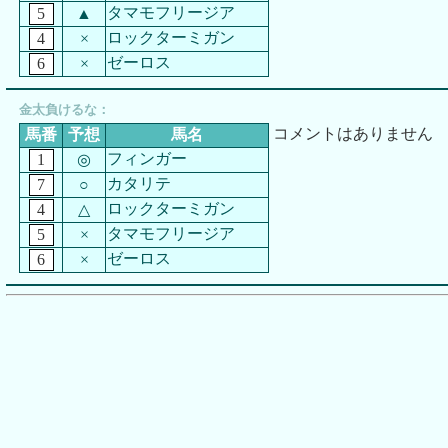
タマモフリージア
5
▲
ロックターミガン
4
×
ゼーロス
6
×
金太負けるな：
コメントはありません
馬番
予想
馬名
フィンガー
1
◎
カタリテ
7
○
ロックターミガン
4
△
タマモフリージア
5
×
ゼーロス
6
×