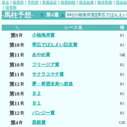
戻る
｜
投票所
｜
予想所
｜
馬券設定
｜
投票削除
｜
収支結果
｜
殿堂馬券
｜
競走結
｜
管理用
-馬柱予想-
▼
第4週
▲
＼
レース名
格
第9Ｒ
小袖海岸賞
B1
第10Ｒ
帯広でばんえい記念賞
B1
第11Ｒ
あやめ賞
3歳
第10Ｒ
フリージア賞
B2
第11Ｒ
サクラコマチ賞
B1
第12Ｒ
夢・希望未来へ前進
B1
第10Ｒ
Ｂ２
B2
第11Ｒ
Ｂ１
B1
第12Ｒ
パンジー賞
B1
第4Ｒ
黒船賞
GIII