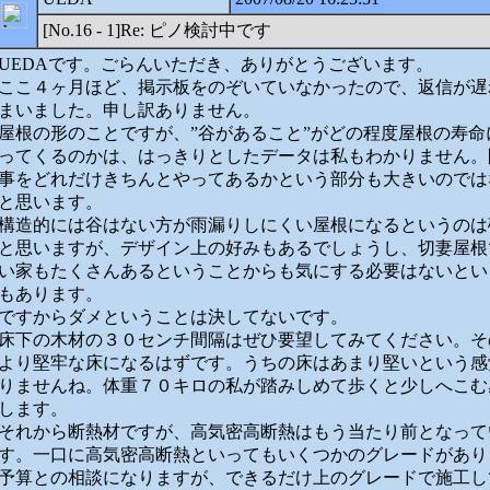
[No.16 - 1]Re: ピノ検討中です
UEDAです。ごらんいただき、ありがとうございます。
ここ４ヶ月ほど、掲示板をのぞいていなかったので、返信が遅
まいました。申し訳ありません。
屋根の形のことですが、”谷があること”がどの程度屋根の寿命
ってくるのかは、はっきりとしたデータは私もわかりません。
事をどれだけきちんとやってあるかという部分も大きいのでは
と思います。
構造的には谷はない方が雨漏りしにくい屋根になるというのは
と思いますが、デザイン上の好みもあるでしょうし、切妻屋根
い家もたくさんあるということからも気にする必要はないとい
もあります。
ですからダメということは決してないです。
床下の木材の３０センチ間隔はぜひ要望してみてください。そ
より堅牢な床になるはずです。うちの床はあまり堅いという感
りませんね。体重７０キロの私が踏みしめて歩くと少しへこむ
します。
それから断熱材ですが、高気密高断熱はもう当たり前となって
す。一口に高気密高断熱といってもいくつかのグレードがあり
予算との相談になりますが、できるだけ上のグレードで施工し