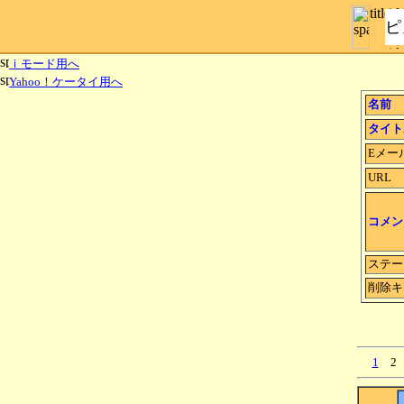
ピ
ｉモード用へ
Yahoo！ケータイ用へ
名前
タイト
Eメー
URL
コメン
ステー
削除キ
1
2