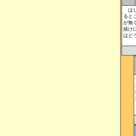
はじ
ると
が無
抜け
はど