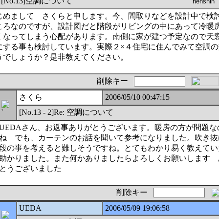
[No.13]空調について
めまして さくらと申します。今、間取りなどを設計中で検
ころなのですが、設計図だと階段がリビングの中にあって冷暖
くなってしまう心配があります。南側に家が建つ予定なので天
にする事も検討しています。実際２×４住宅に住んでみて空調の
うでしょうか？是非教えてください。
削除キー
さくら
2006/05/10 00:47:15
[No.13 - 2]Re: 空調について
UEDAさん、お返事ありがとうございます。暖房の方が問題な
ね でも、カーテンのお話を聞いて参考になりました。吹き抜
段の事を考えると難しそうですね。とてもわかり易く教えてい
助かりました。また何かありましたらよろしくお願いします 
とうございました
削除キー
UEDA
2006/05/09 19:06:58