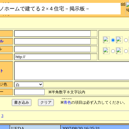
ノホームで建てる２×４住宅－掲示板－
ル
ル
ト
ジ色
ー
※
半角数字８文字以内
※
青色
の項目は必ず入力してください。
3
UEDA
2007/08/20 16:25:31