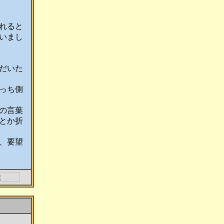
れると
いまし
だいた
っち側
の言葉
とか折
、要望