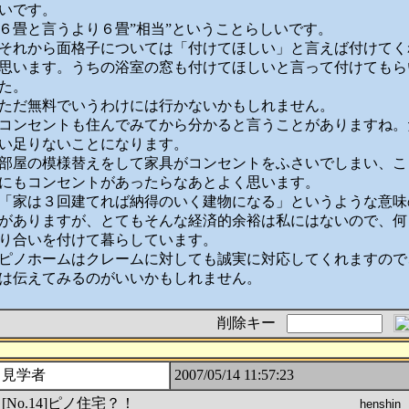
いです。
６畳と言うより６畳”相当”ということらしいです。
それから面格子については「付けてほしい」と言えば付けてく
思います。うちの浴室の窓も付けてほしいと言って付けてもら
た。
ただ無料でいうわけには行かないかもしれません。
コンセントも住んでみてから分かると言うことがありますね。
い足りないことになります。
部屋の模様替えをして家具がコンセントをふさいでしまい、こ
にもコンセントがあったらなあとよく思います。
「家は３回建てれば納得のいく建物になる」というような意味
がありますが、とてもそんな経済的余裕は私にはないので、何
り合いを付けて暮らしています。
ピノホームはクレームに対しても誠実に対応してくれますので
は伝えてみるのがいいかもしれません。
削除キー
見学者
2007/05/14 11:57:23
[No.14]ピノ住宅？！