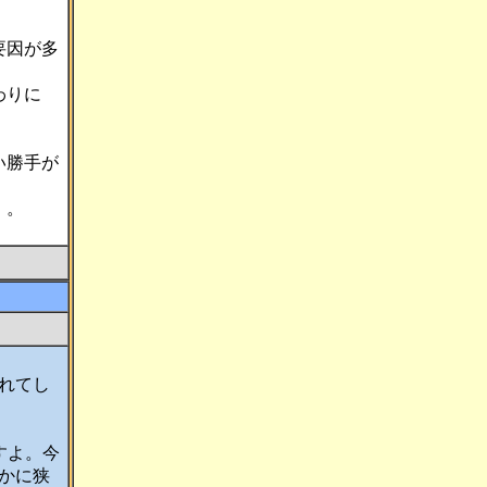
要因が多
わりに
い勝手が
。。
れてし
すよ。今
かに狭