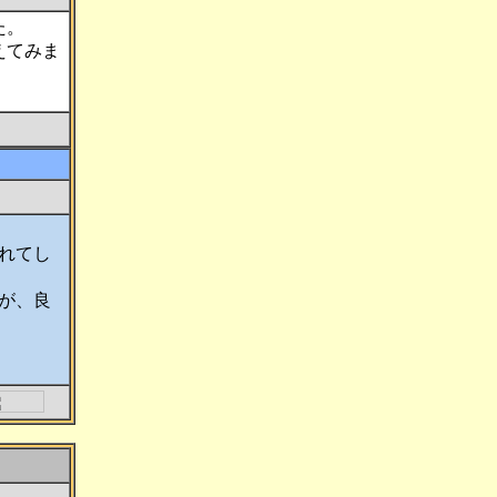
た。
えてみま
れてし
が、良