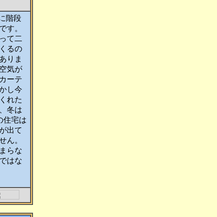
に階段
です。
って二
くるの
ありま
空気が
カーテ
かし今
くれた
、冬は
の住宅は
が出て
せん。
まらな
ではな