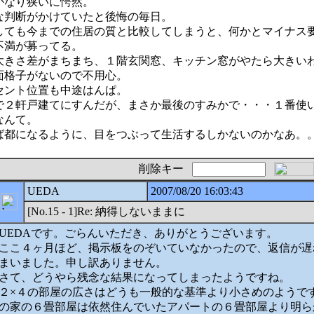
かなり狭いに愕然。
な判断がかけていたと後悔の毎日。
しても今までの住居の質と比較してしまうと、何かとマイナス
不満が募ってる。
大きさ差がまちまち、１階玄関窓、キッチン窓がやたら大きい
面格子がないので不用心。
セント位置も中途はんぱ。
で２軒戸建てにすんだが、まさか最後のすみかで・・・１番使
なんて。
ば都になるように、目をつぶって生活するしかないのかなあ。
削除キー
UEDA
2007/08/20 16:03:43
[No.15 - 1]Re: 納得しないままに
UEDAです。ごらんいただき、ありがとうございます。
ここ４ヶ月ほど、掲示板をのぞいていなかったので、返信が遅
まいました。申し訳ありません。
さて、どうやら残念な結果になってしまったようですね。
２×４の部屋の広さはどうも一般的な基準より小さめのようで
の家の６畳部屋は依然住んでいたアパートの６畳部屋より明ら