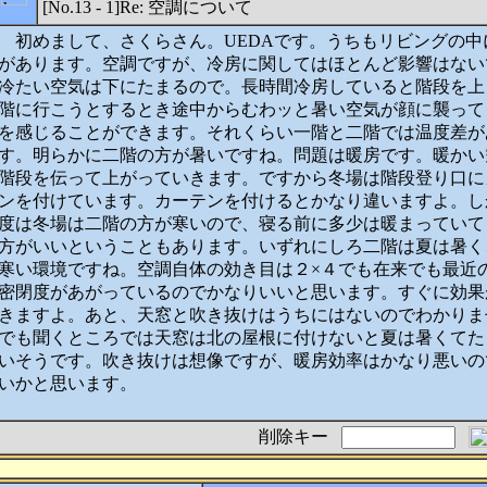
[No.13 - 1]Re: 空調について
初めまして、さくらさん。UEDAです。うちもリビングの中
があります。空調ですが、冷房に関してはほとんど影響はない
冷たい空気は下にたまるので。長時間冷房していると階段を上
階に行こうとするとき途中からむわッと暑い空気が顔に襲って
を感じることができます。それくらい一階と二階では温度差が
す。明らかに二階の方が暑いですね。問題は暖房です。暖かい
階段を伝って上がっていきます。ですから冬場は階段登り口に
ンを付けています。カーテンを付けるとかなり違いますよ。し
度は冬場は二階の方が寒いので、寝る前に多少は暖まっていて
方がいいということもあります。いずれにしろ二階は夏は暑く
寒い環境ですね。空調自体の効き目は２×４でも在来でも最近
密閉度があがっているのでかなりいいと思います。すぐに効果
きますよ。あと、天窓と吹き抜けはうちにはないのでわかりま
でも聞くところでは天窓は北の屋根に付けないと夏は暑くてた
いそうです。吹き抜けは想像ですが、暖房効率はかなり悪いの
いかと思います。
削除キー