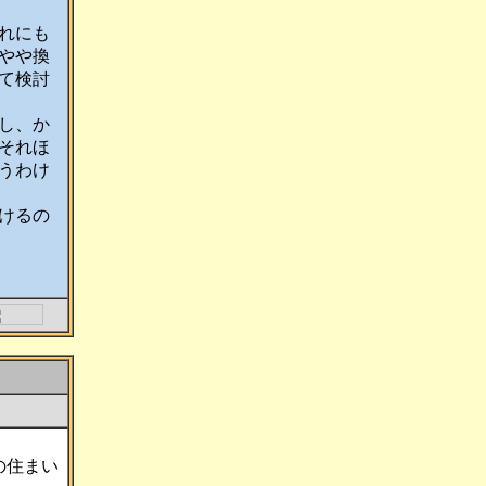
れにも
やや換
て検討
し、か
それほ
うわけ
けるの
の住まい