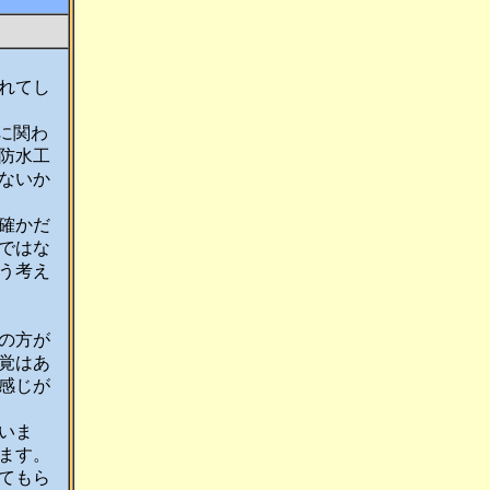
れてし
に関わ
防水工
ないか
確かだ
ではな
う考え
の方が
覚はあ
感じが
いま
ます。
てもら