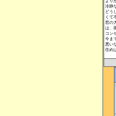
より
冷静
どう
くて
窓の
は、
コン
今ま
悪い
住め