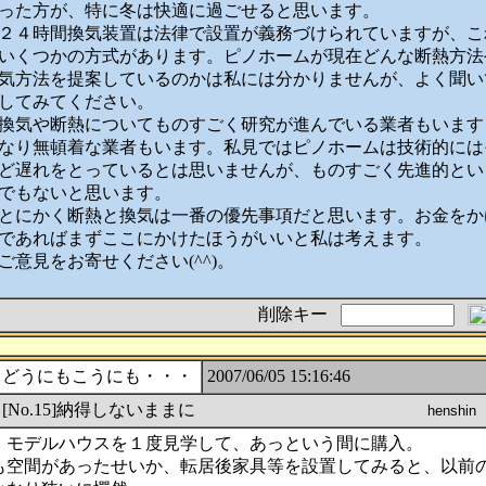
った方が、特に冬は快適に過ごせると思います。
２４時間換気装置は法律で設置が義務づけられていますが、こ
いくつかの方式があります。ピノホームが現在どんな断熱方法
気方法を提案しているのかは私には分かりませんが、よく聞い
してみてください。
換気や断熱についてものすごく研究が進んでいる業者もいます
なり無頓着な業者もいます。私見ではピノホームは技術的には
ど遅れをとっているとは思いませんが、ものすごく先進的とい
でもないと思います。
とにかく断熱と換気は一番の優先事項だと思います。お金をか
であればまずここにかけたほうがいいと私は考えます。
ご意見をお寄せください(^^)。
削除キー
どうにもこうにも・・・
2007/06/05 15:16:46
[No.15]納得しないままに
、モデルハウスを１度見学して、あっという間に購入。
も空間があったせいか、転居後家具等を設置してみると、以前