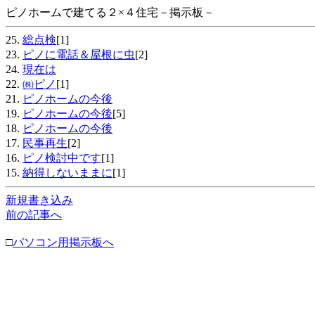
ピノホームで建てる２×４住宅－掲示板－
25.
総点検
[1]
23.
ピノに電話＆屋根に虫
[2]
24.
現在は
22.
㈱ピノ
[1]
21.
ピノホームの今後
19.
ピノホームの今後
[5]
18.
ピノホームの今後
17.
民事再生
[2]
16.
ピノ検討中です
[1]
15.
納得しないままに
[1]
新規書き込み
前の記事へ
□
パソコン用掲示板へ