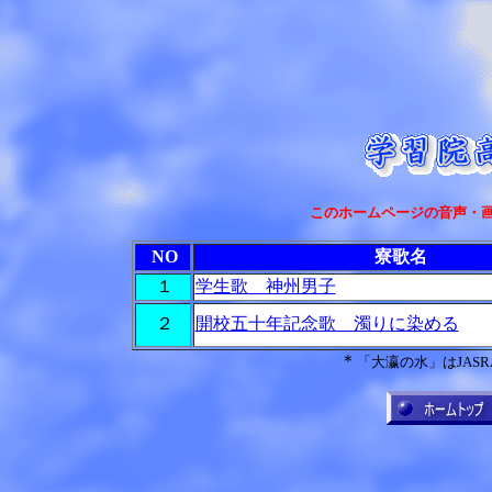
このホームページの音声・画
NO
寮歌名
１
学生歌 神州男子
２
開校五十年記念歌 濁りに染める
＊
「大瀛の水」はJAS