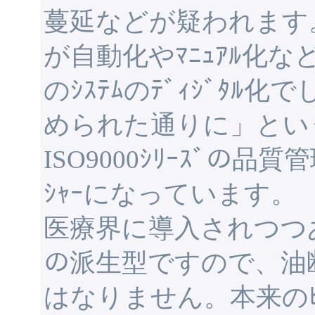
蔓延などが疑われます
が自動化やﾏﾆｭｱﾙ化な
のｼｽﾃﾑのﾃﾞｨｼﾞﾀ
められた通りに」とい
ISO9000ｼﾘｰｽﾞの
ｼｬｰになっています。
医療界に導入されつつあるｸﾘ
の派生型ですので、油
はなりません。本来のﾋｭｰﾏﾝ