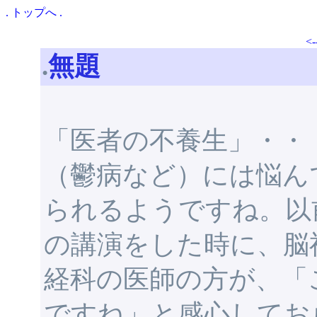
.
トップ
へ
.
<-
.
無題
「医者の不養生」・・
（鬱病など）には悩ん
られるようですね。以前に
の講演をした時に、脳
経科の医師の方が、「
ですね」と感心してお