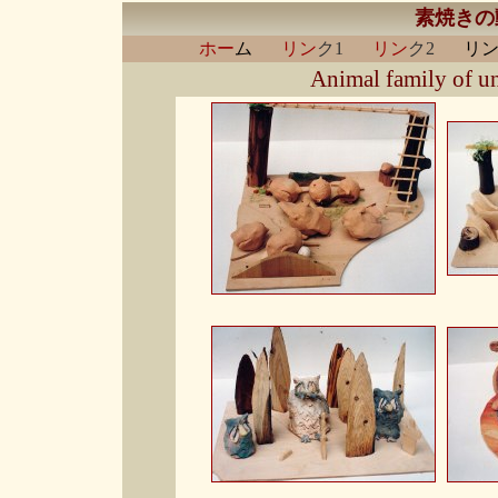
素焼きの
ホー
ム
リン
ク1
リン
ク2
リン
Animal family of un