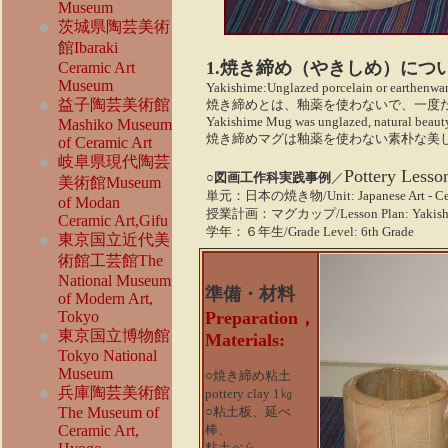
Museum
茨城県陶芸美術
館Ibaraki
1.
焼き締め
（やきしめ）につ
Ceramic Art
Museum
Yakishime:Unglazed porcelain or earthenware
益子陶芸美術館
焼き締めとは、釉薬を使わないで、一度
Yakishime Mug was unglazed, natural beaut
Mashiko
Museum
焼き締めマグは釉薬を使わない素朴な美
of Ceramic Art
岐阜県現代陶芸
Pottery Lesso
○図画工作科実践事例
／
美術館Museum
単元：日本の焼き物/Unit: Japanese Art - Ce
of Modan
授業計画：マグカップ/Lesson Plan: Yakish
Ceramic Art,Gifu
学年：６年生/Grade Level: 6th Grade
東京国立近代美
術館工芸館The
National Museum
準備・材料
of Modern Art,
Tokyo
Preparation，
東京国立博物館
Materials:
Tokyo National
Museum
○焼き締め粘土
兵庫陶芸美術館
pottery clay 1㎏
The Museum of
○粘土板、延べ
Ceramic Art,
棒、
粘土べら