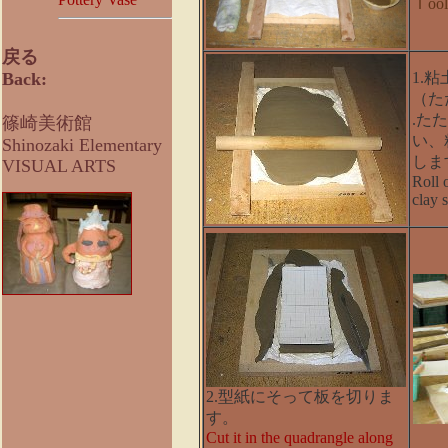
Ｔool
戻る
Back:
1.
（た
.た
篠崎美術館
い、
Shinozaki Elementary
しま
VISUAL ARTS
Roll 
clay s
2.型紙にそって板を切りま
す。
Cut
it
in
the
quadrangle
along