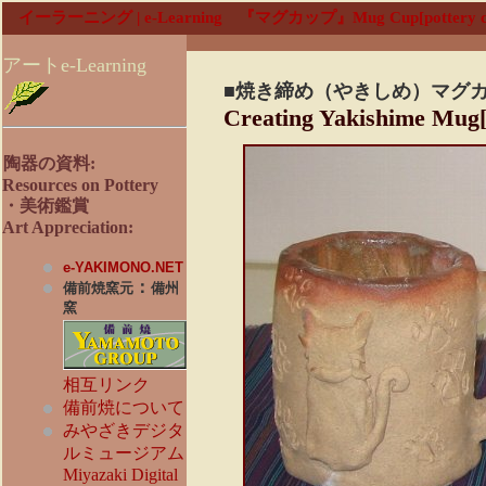
イーラーニング | e-Learning 『マグカップ』Mug Cup[pottery c
アートe-Learning
■焼き締め
（やきしめ）
マグ
Creating Yakishime Mug
陶器の資料:
Resources on
Pottery
・美術鑑賞
Art Appreciation:
e-YAKIMONO.NET
：
備前焼窯元
備州
窯
相互リンク
備前焼について
みやざきデジタ
ルミュージアム
Miyazaki Digital