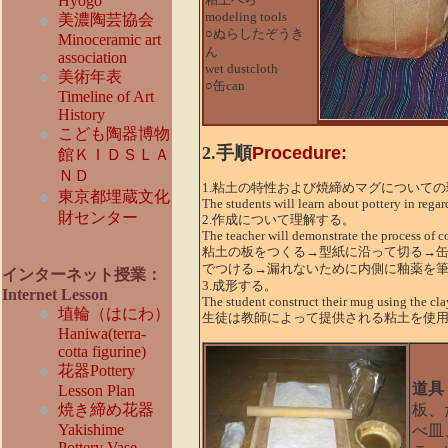
Hyogo
modeling tools
美濃陶芸協会
○ぬらしたぞうき
Minoceramic art
ん
association
wet dustcloth
美術年表
○缶can
Timeline of Art
History
こども陶器博物
2.手順
Procedure:
館ＫＩＤＳＬＡ
ＮＤ
1.粘土の特性および焼締めマグについて
東京都埋蔵文化
The students will learn about pottery in regard
財センター
2.作成について理解する。
The teacher will demonstrate the process of co
粘土の板をつくる→型紙に沿って切る→
でつける→漏れないために内側に釉薬を筆
インターネット授業：
3.成形する。
Internet Lesson
The student construct their mug using the cla
埴輪（はにわ）
生徒は教師によって提供される粘土を使
Haniwa(terra-
cotta figurine)
花器Pottery
道具
Lesson Plan
焼き締め花器
板、
Yakishime
べ皿
Pottery Vase