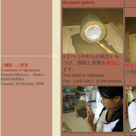
the
paper
pattern.
4.どべ（やわらか粘土）を
つけ，側面と底面を
接合
し
ボト
ご感想・ご意見
ます。
Comments or Questions
り付
Founder/Director Makio
You need to adhesion
KAWASHIMA
clay（soft clay）to the bottom.
Created: 28 October, 2008