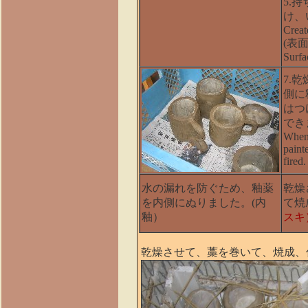
5.持
け、
Creat
(表
Surfa
7.
側に
はつ
でき
When 
paint
fired.
水の漏れを防ぐため、釉薬
乾燥
を内側にぬりました。(内
て焼
釉）
スキ
乾燥させて、藁を巻いて、焼成、