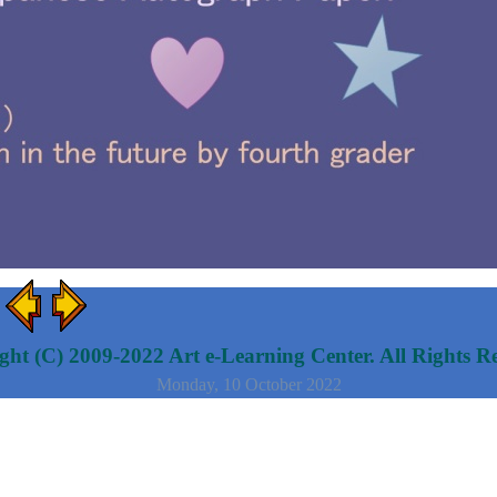
ht (C) 2009-2022 Art e-Learning Center. All Rights R
Monday, 10 October 2022