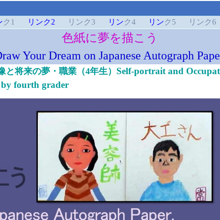
ン
ク1
リンク2
リンク3
リン
ク4
リン
ク5
リンク6
色紙に夢を描こう
raw Your Dream on Japanese Autograph Pape
Self-portrait and Occupat
像と将来の夢・職業（4年生）
 by fourth grader