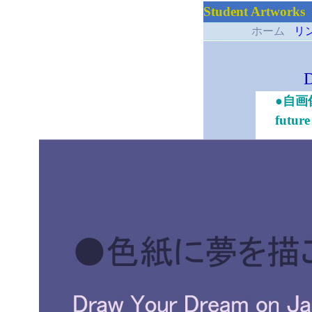
Student Artworks
ホーム
リ
D
●自画
future