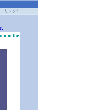
リンク7
r.
ion in the