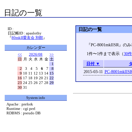
日記の一覧
ID :
日記の一覧
日記帳ID : apaslothy
『
80mkII愛友会 別館
』
『PC-8001mkIISR』
カレンダー
1件〜1件まで表示（
30
<<
2026/08
>>
日
月
火
水
木
金
土
日付 ▼
1
2
3
4
5
6
7
8
2015-03-11
PC-8001mk
9
10
11
12
13
14
15
16
17
18
19
20
21
22
23
24
25
26
27
28
29
30
31
System info
Apache : prefork
Runtime : cgi perl
RDBMS : pseudo DB