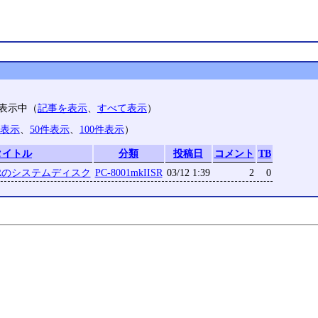
のみ表示中（
記事を表示
、
すべて表示
）
件表示
、
50件表示
、
100件表示
）
タイトル
分類
投稿日
コメント
TB
IISRのシステムディスク
PC-8001mkIISR
03/12 1:39
2
0