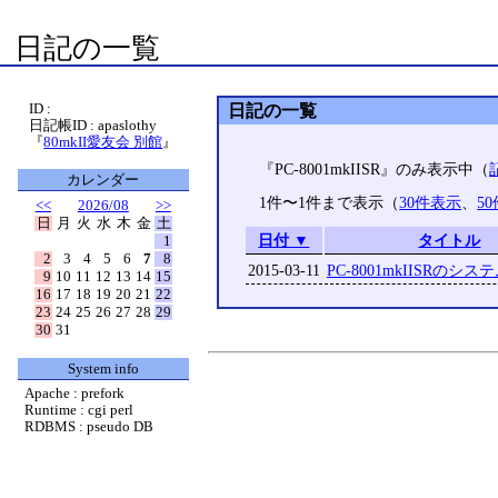
日記の一覧
ID :
日記の一覧
日記帳ID : apaslothy
『
80mkII愛友会 別館
』
『PC-8001mkIISR』のみ表示中（
カレンダー
1件〜1件まで表示（
30件表示
、
5
<<
2026/08
>>
日
月
火
水
木
金
土
日付 ▼
タイトル
1
2
3
4
5
6
7
8
2015-03-11
PC-8001mkIISRのシ
9
10
11
12
13
14
15
16
17
18
19
20
21
22
23
24
25
26
27
28
29
30
31
System info
Apache : prefork
Runtime : cgi perl
RDBMS : pseudo DB