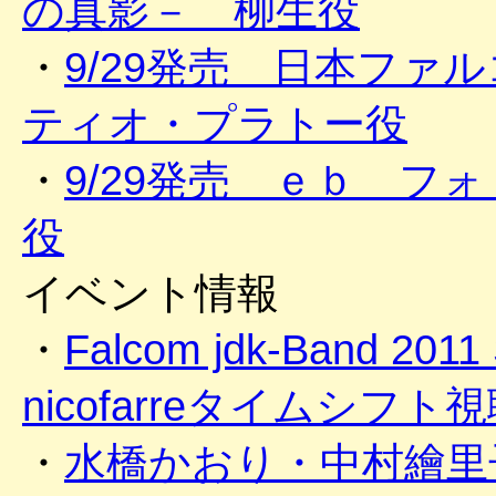
の真影－ 柳生役
・
9/29発売 日本フ
ティオ・プラトー役
・
9/29発売 ｅｂ フ
役
イベント情報
・
Falcom jdk-Band 2011
nicofarreタイムシフ
・
水橋かおり・中村繪里