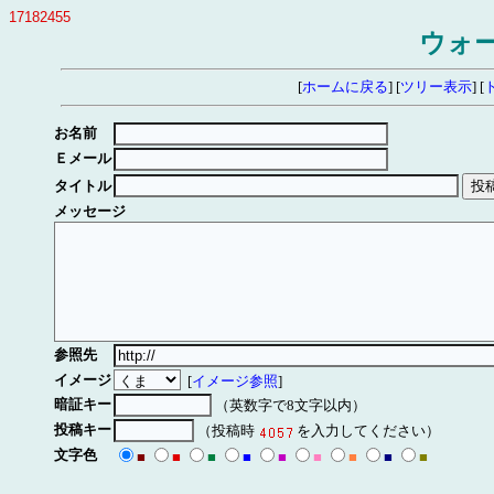
17182455
ウォ
[
ホームに戻る
] [
ツリー表示
] [
お名前
Ｅメール
タイトル
メッセージ
参照先
イメージ
[
イメージ参照
]
暗証キー
（英数字で8文字以内）
投稿キー
（投稿時
を入力してください）
文字色
■
■
■
■
■
■
■
■
■