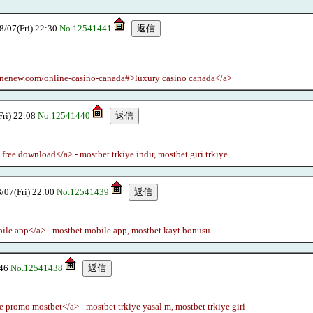
7(Fri) 22:30
No.12541441
linenew.com/online-casino-canada#>luxury casino canada</a>
i) 22:08
No.12541440
ee download</a> - mostbet trkiye indir, mostbet giri trkiye
7(Fri) 22:00
No.12541439
ile app</a> - mostbet mobile app, mostbet kayt bonusu
:46
No.12541438
promo mostbet</a> - mostbet trkiye yasal m, mostbet trkiye giri