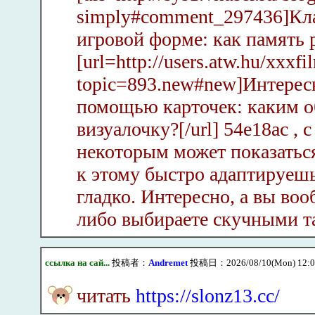
simply#comment_297436]Кла
игровой форме: как память р
[url=http://users.atw.hu/xxxf
topic=893.new#new]Интерес
помощью карточек: каким об
визуалочку?[/url] 54e18ac , 
некоторым может показаться
к этому быстро адаптируешьс
гладко. Интересно, а вы во
либо выбираете скучными т
ссылка на сай...
投稿者：
Andremet
投稿日：2026/08/10(Mon) 12:
читать
https://slonz13.cc/