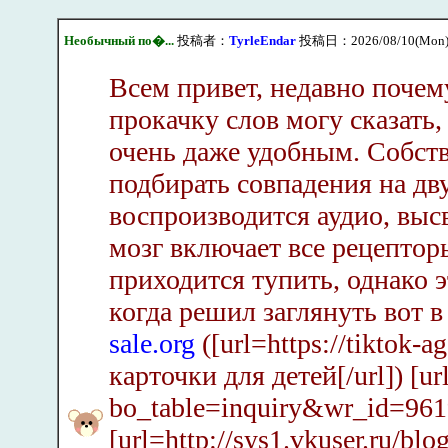
Необычный по�...
投稿者：
TyrleEndar
投稿日：2026/08/10(Mon)
Всем привет, недавно почем
прокачку слов могу сказать,
очень даже удобным. Собств
подбирать совпадения на дв
воспроизводится аудио, высв
мозг включает все рецептор
приходится тупить, однако 
когда решил заглянуть вот в
sale.org
([url=https://tiktok-a
карточки для детей[/url]) [u
bo_table=inquiry&wr_id=961
[url=http://sys1.vkuser.ru/blo