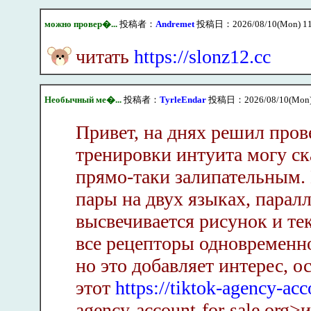
можно провер�...
投稿者：
Andremet
投稿日：2026/08/10(Mon) 11
читать
https://slonz12.cc
Необычный ме�...
投稿者：
TyrleEndar
投稿日：2026/08/10(Mon)
Привет, на днях решил про
тренировки интуита могу ск
прямо-таки залипательным. 
пары на двух языках, парал
высвечивается рисунок и те
все рецепторы одновременно
но это добавляет интерес, о
этот
https://tiktok-agency-acc
agency-account-for-sale.org