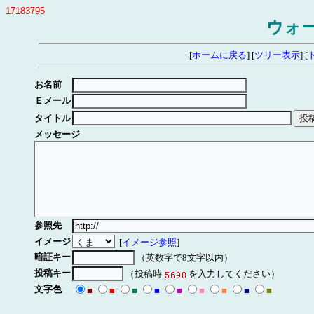
17183795
ウォ
[
ホームに戻る
] [
ツリー表示
] [
お名前
Ｅメール
タイトル
メッセージ
参照先
イメージ
[
イメージ参照
]
暗証キー
（英数字で8文字以内）
投稿キー
（投稿時
を入力してください）
文字色
■
■
■
■
■
■
■
■
■