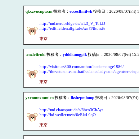
qkxzvucnpwcm
投稿者：
eccecflmtlwk
投稿日：2026/08/07(Fri) 1
http://md.nerdbridge.de/s/L3_V_ToLD
http://edit.leiden.digital/s/xnYNEorxfe
東京
tcnzleiiruki
投稿者：
ydddktnugplk
投稿日：2026/08/07(Fri) 15:
http://visitours360.com/author/lacciemonge1986/
http://theveteranteam.thatfreelancelady.com/agent/erreisqu
東京
yxcnmnxmmien
投稿者：
fksltepmbuup
投稿日：2026/08/07(Fri) 
http://md.chaospott.de/s/6hco3CbAyt
http://hd.wedler.me/s/0eRk4-0qO
東京