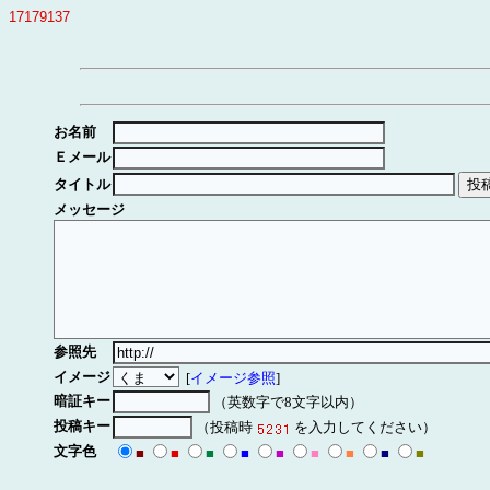
17179137
お名前
Ｅメール
タイトル
メッセージ
参照先
イメージ
[
イメージ参照
]
暗証キー
（英数字で8文字以内）
投稿キー
（投稿時
を入力してください）
文字色
■
■
■
■
■
■
■
■
■