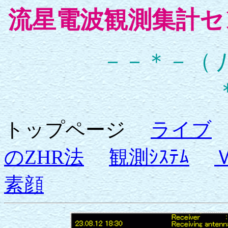
流星電波観測集
－－＊－（ 
トップページ
ライブ
のZHR法
観測ｼｽﾃﾑ
素顔