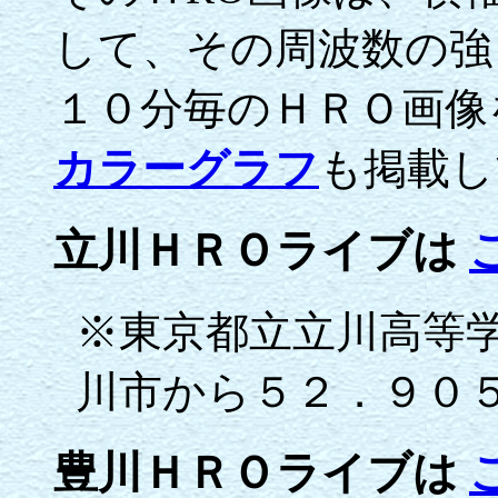
して、その周波数の強
１０分毎のＨＲＯ画像
カラーグラフ
も掲載し
立川ＨＲＯライブは
※東京都立立川高等
川市から５２．９０５
豊川ＨＲＯライブは