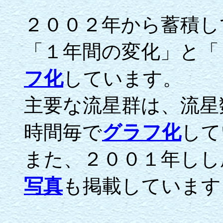
２００２年から蓄積し
「１年間の変化」と「
フ化
しています。
主要な流星群は、流星
時間毎で
グラフ化
して
また、２００１年しし
写真
も掲載しています