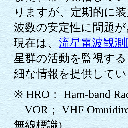
りますが、定期的に装
波数の安定性に問題が
現在は、
流星電波観測
星群の活動を監視する
細な情報を提供してい
※ HRO； Ham-band Radi
VOR； VHF Omnidir
無線標識)