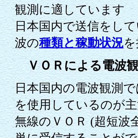
観測に適しています
日本国内で送信をして
波の
種類と稼動状況
を
ＶＯＲによる電波観
日本国内の電波観測で
を使用しているのが主
無線のＶＯＲ (超短波
単に受信することがで