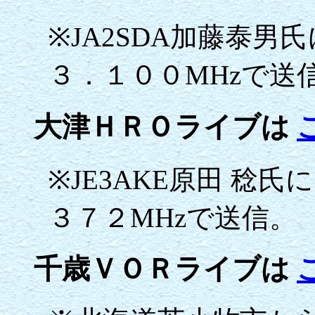
※JA2SDA加藤泰
３．１００MHzで送
大津ＨＲＯライブは
※JE3AKE原田 稔
３７２MHzで送信。
千歳ＶＯＲライブは