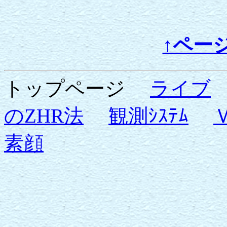
↑ペー
トップページ
ライブ
のZHR法
観測ｼｽﾃﾑ
素顔