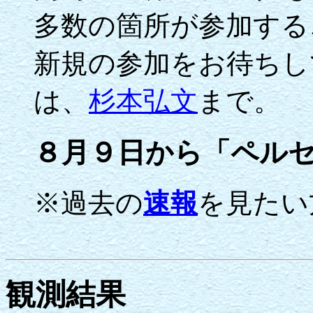
多数の箇所が参加する
新規の参加をお待ちし
は、
杉本弘文
まで。
８月９日から「ペル
※過去の
速報
を見たい
観測結果