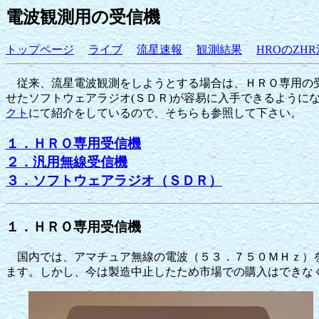
電波観測用の受信機
トップページ
ライブ
流星速報
観測結果
HROのZHR
従来、流星電波観測をしようとする場合は、ＨＲＯ専用の受
せたソフトウェアラジオ(ＳＤＲ)が容易に入手できるように
クト
にて紹介をしているので、そちらも参照して下さい。
１．ＨＲＯ専用受信機
２．汎用無線受信機
３．ソフトウェアラジオ（ＳＤＲ）
１．ＨＲＯ専用受信機
国内では、アマチュア無線の電波（５３．７５０ＭＨｚ）を
ます。しかし、今は製造中止したため市場での購入はできな