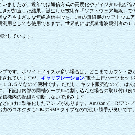
ていましたが、近年では通信方式の高度化やディジタル化が進
動きが加速した結果、誕生した技術が「ソフトウェア無線」で
異なるさまざまな無線通信手段を、1台の無線機のソフトウエ
観測用としても使用できます。世界的には流星電波観測者の６
解説しています。
プです。ホワイトノイズが多い場合は、どこまでカウント数
化されていますが、
キャリブレーション
(電子工作パーツセット
～１３.５Ｖなので便利です。ただし、キット販売なので、はん
す。下記は内部の同軸ケーブルに割り込んだ場合の取り付け例
受信機内の配線を切断しないで済みます。
製品化したアンプがあります。Amazonで「Rfアンプ (0.05
力のコネクタも50ΩのSMAタイプなので使い勝手が良いです