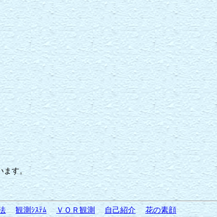
います。
法
観測ｼｽﾃﾑ
ＶＯＲ観測
自己紹介
花の素顔