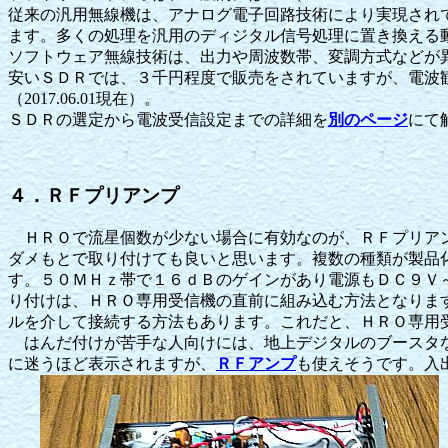
従来の汎用無線機は、アナログ電子回路技術により実現され
ます。多くの処理を汎用のディジタル信号処理に置き換える
ソフトウェア無線技術は、出力や周波数帯、変調方式などが
安いＳＤＲでは、３千円程度で販売をされていますが、電波
（2017.06.01現在）。
ＳＤＲの選定から電波受信設定までの詳細を
別のページ
にて
４．ＲＦプリアンプ
ＨＲＯで流星個数が少ない場合に有効なのが、ＲＦプリアン
ダメもとで取り付けても良いと思います。複数の種類が製品
す。５０ＭＨｚ帯で１６ｄＢのゲインがあり電源もＤＣ９Ｖ
り付けは、ＨＲＯ専用受信機の直前に組み込む方法となりま
ルを介して接続する方法もあります。これだと、ＨＲＯ専用
はんだ付けが苦手な人向けには、地上デジタルのブースタなど向けに
に迷うほど表示されますが、
ＲＦアンプ
も使えそうです。入出