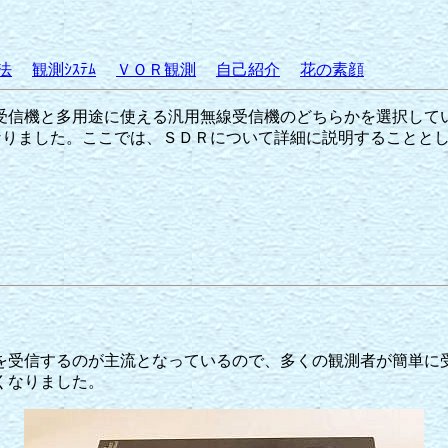
法
観測ｼｽﾃﾑ
ＶＯＲ観測
自己紹介
花の素顔
信機と多用途に使える汎用無線受信機のどちらかを選択して
なりました。ここでは、ＳＤＲについて詳細に説明することと
受信するのが主流となっているので、多くの観測者が簡単に
くなりました。