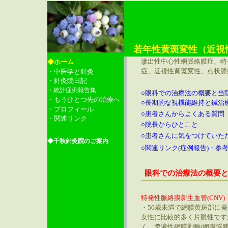
若年性黄斑変性（近視
滲出性中心性網脈絡膜症、特
◆ホーム
症、近視性黄斑変性、点状脈絡
・中医学と針灸
・針灸院日記
・統計症例報告集
○眼科での治療法の概要と当
・もうひとつ先の治療へ
○長期的な視機能維持と鍼治
・プロフィール
○患者さんからよくある質問
・関連リンク
○院長からひとこと
○患者さんに気をつけていた
◆千秋針灸院のご案内
○関連リンク(症例報告)・参
眼科での治療法の概要
特発性脈絡膜新生血管(CNV)
・50歳未満で網膜黄斑部に
女性に比較的多く片眼性です
く、漿液性網膜剥離(網膜浮