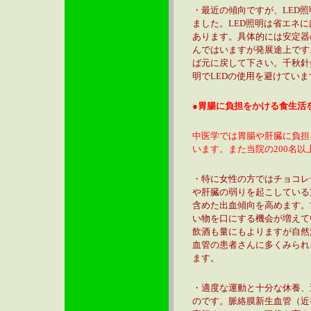
・最近の傾向ですが、LED
ました。LED照明は省エネ
あります。具体的には安定器
んではいますが発展途上です
ば元に戻して下さい。千秋針
明でLEDの使用を避けていま
●胃腸に負担をかける食生活
中医学では胃腸や肝臓に負担
います。また当院の200名
・特に女性の方ではチョコレ
や肝臓の弱りを起こしている
含めた出血傾向を高めます。
い物を口にする機会が増えて
飲酒も量にもよりますが自然
血管の患者さんに多くみられ
ます。
・適度な運動と十分な休養、
のです。脈絡膜新生血管（近