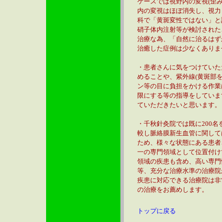
ケースでは視野内の変視(歪
内の変視はほぼ消失し、視力
科で「黄斑変性ではない」と
硝子体内注射等が検討された
治療な為、「自然に治るはず
治癒した症例は少なくありま
・患者さんに気をつけていた
めることや、紫外線(黄斑部
ン等の目に負担をかける作業
限にする等の指導をしていま
ていただきたいと思います。
・千秋針灸院では既に200
較し脈絡膜新生血管に関して
ため、様々な状態にある患者
一の専門領域として位置付け
領域の疾患も含め、高い専門
等、充分な治療水準の治療院
疾患に対応できる治療院は非
の治療をお薦めします。
トップに戻る