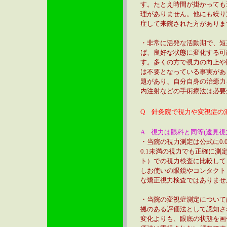
す。たとえ時間が掛かっても
理がありません。他にも繰り
症して来院された方がありま
・非常に活発な活動期で、短
ば、良好な状態に変化する可
す。多くの方で視力の向上や
は不要となっている事実があ
題があり、自分自身の治癒力
内注射などの手術療法は必要
Q 針灸院で視力や変視症の
A 視力は眼科と同等(遠見
・当院の視力測定は公式に0
0.1未満の視力でも正確に
ト）での視力検査に比較して
しお使いの眼鏡やコンタクト
な矯正視力検査ではありませ
・当院の変視症測定について
拠のある評価法として認知さ
変化よりも、眼底の状態を画