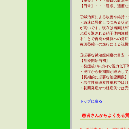
【重要】・・・毎日の飲酒を
【日常】・・・睡眠、適度な
②鍼治療による改善や維持・
・急速に悪化しつつある状況
が高いです。現在は当面抗V
と繰り返される硝子体内注射
ることで再発や健側への発症
黄斑萎縮への進行による視機
③必要な鍼治療頻度の目安 
【治療開始当初】
・発症後1年以内で視力低下
・発症から長期間が経過して
【長期的に必要な治療回数】
・若年性黄斑変性単独では月
・初回発症かつ軽症例では完
トップに戻る
患者さんからよくある