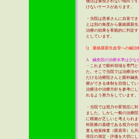
価法は重視されない傾向です
けないケースがあります。
・当院は患者さんに自覚でき
とは別の角度から脈絡膜新生
治療の効果を客観的に判定す
としています。
Q
脈絡膜新生血管への鍼治
A 鍼灸院の治療水準は少な
・これまで眼科領域を専門と
た。そこで当院では治療法や
だける治療院さんと眼科鍼灸
療ができる体制を目指してい
治療法や治療方針を参考にし
れるよう努力をしています。
・当院では視力や変視症に対
ました。しかし一般の治療院
に根拠が乏しいと考えられま
科医療の基礎である視力や自
査も他覚検査（眼底等）も共
視症の測定・評価を大切にし