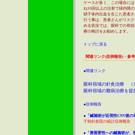
ケースが多く、この場合には
ね10回以上の注射で緑内障
硝子体内出血を生じた患者さ
行う事は、患者さんがリスク
める状況では、眼科での有効
療の検討をお勧めします。
トップに戻る
関連リンク(症例報告)・参
●関連リンク
眼科領域の針灸治療 （
眼科領域の難病治療を提
●症例報告
●
「鍼施術が近視性CNV後の
千秋針灸院の統計症例報告 20
●
「黄斑変性への鍼施術が、