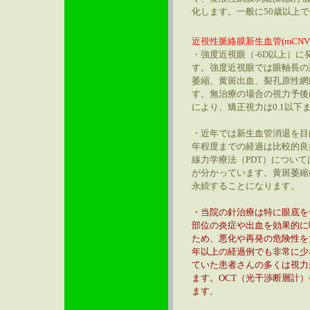
化します。一般に50歳以上
近視性脈絡膜新生血管(mCNV
・強度近視眼（-6D以上）に
す。強度近視眼では眼軸長の
萎縮、黄斑出血、裂孔原性網
す。無治療の場合の視力予後は
により、矯正視力は0.1以下
・近年では新生血管消退を目
年程度までの経過は比較的良
線力学療法（PDT）につい
が分かっています。黄斑萎縮
永続することになります。
・当院の針治療は特に眼底を
部位の炎症や出血を効果的に
ため、悪化や再発の危険性を
年以上の経過例でも非常に少
ていた患者さんの多くは視力
ます。OCT（光干渉断層計
ます
。