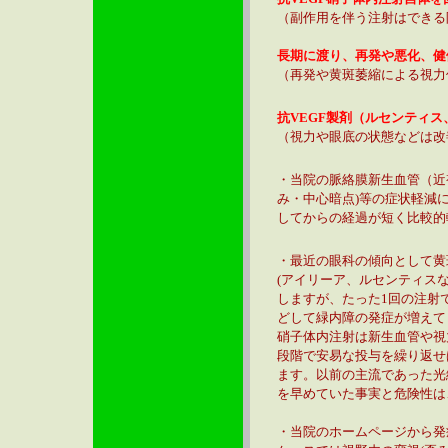
（副作用を伴う注射はできる
長期に渡り、再発や悪化、健
（再発や黄斑萎縮による視力
抗VEGF製剤（ルセンティ
（視力や眼底の状態などは改
・当院の脈絡膜新生血管（近
み・中心暗点)等の症状軽減
してからの経過が短く比較的
・最近の眼科の傾向として黄
(アイリーア、ルセンティス
しますが、たった1回の注射
どして緑内障の発症が増えて
硝子体内注射は新生血管や視
段階で安易な投与を繰り返せ
ます。以前の主流であった光
を早めていた事実と危険性は
・当院のホームページから発