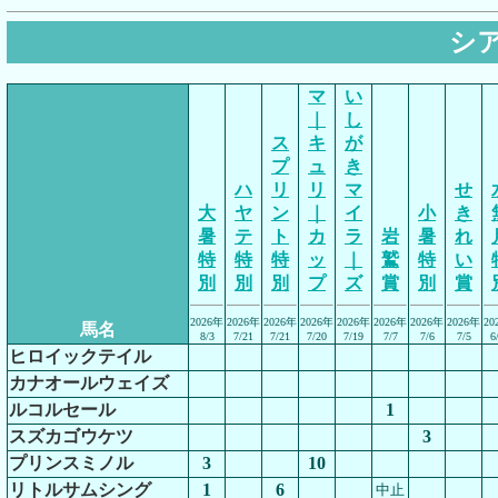
シ
マ
い
｜
し
ス
キ
が
プ
ュ
き
ハ
リ
リ
マ
せ
大
ヤ
ン
｜
イ
小
き
暑
テ
ト
カ
ラ
岩
暑
れ
特
特
特
ッ
｜
鷲
特
い
別
別
別
プ
ズ
賞
別
賞
2026年
2026年
2026年
2026年
2026年
2026年
2026年
2026年
20
馬名
8/3
7/21
7/21
7/20
7/19
7/7
7/6
7/5
6
ヒロイックテイル
カナオールウェイズ
ルコルセール
1
スズカゴウケツ
3
プリンスミノル
3
10
リトルサムシング
1
6
中止