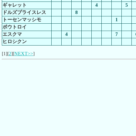
ギャレット
4
5
ドルズプライスレス
8
トーセンマッシモ
1
ボウトロイ
エスクマ
4
7
ヒロシクン
[1][
2
][
NEXT>>
]