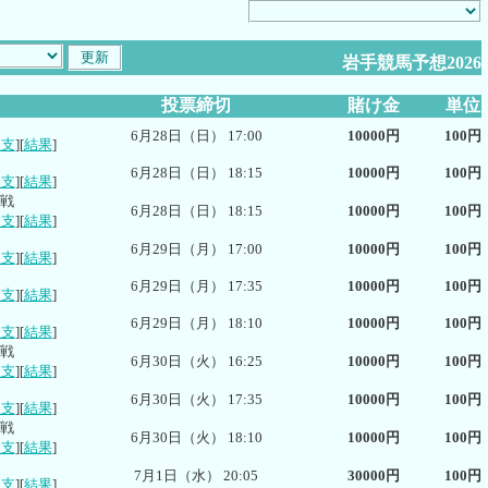
岩手競馬予想2026
投票締切
賭け金
単位
6月28日（日） 17:00
10000円
100円
収支
][
結果
]
6月28日（日） 18:15
10000円
100円
収支
][
結果
]
定戦
6月28日（日） 18:15
10000円
100円
収支
][
結果
]
6月29日（月） 17:00
10000円
100円
収支
][
結果
]
6月29日（月） 17:35
10000円
100円
収支
][
結果
]
6月29日（月） 18:10
10000円
100円
収支
][
結果
]
定戦
6月30日（火） 16:25
10000円
100円
収支
][
結果
]
6月30日（火） 17:35
10000円
100円
収支
][
結果
]
定戦
6月30日（火） 18:10
10000円
100円
収支
][
結果
]
7月1日（水） 20:05
30000円
100円
収支
][
結果
]