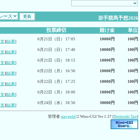
岩手競馬予想2026
投票締切
賭け金
単位
6月21日（日） 17:05
10000円
100円
収支
][
結果
]
6月21日（日） 17:40
10000円
100円
収支
][
結果
]
6月21日（日） 18:15
10000円
100円
収支
][
結果
]
6月22日（月） 16:50
10000円
100円
収支
][
結果
]
6月22日（月） 17:25
10000円
100円
収支
][
結果
]
6月22日（月） 18:00
10000円
100円
収支
][
結果
]
6月24日（水） 18:50
30000円
100円
収支
][
結果
]
tandard [表示時間] 0.05秒
管理者
staygold
□ Wins-CGI Ver 1.37 [
Noritoshi Tao
]