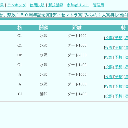
果
｜
ランキング
｜
使用説明
｜
新規登録
｜
参加者リスト
｜
管理用
格
開催
距離
特
C1
水沢
ダート1600
[
投票
][
予想
][
C1
水沢
ダート1600
[
投票
][
予想
][
OP
水沢
ダート2000
[
投票
][
予想
][
C1
水沢
ダート1400
[
投票
][
予想
][
A
水沢
ダート1600
[
投票
][
予想
][
A
水沢
ダート1600
[
投票
][
予想
][
GI
浦和
ダート1400
[
投票
][
予想
][
s