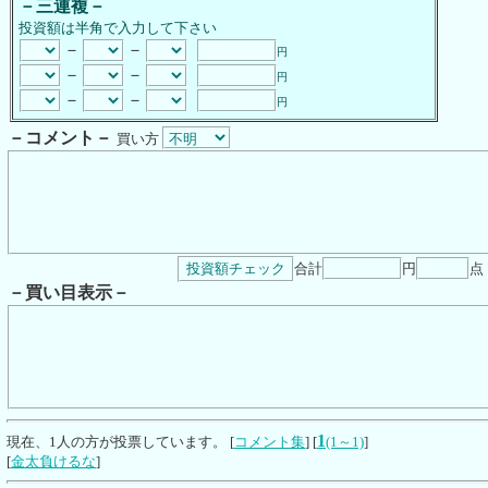
－三連複－
投資額は半角で入力して下さい
－
－
円
－
－
円
－
－
円
－コメント－
買い方
合計
円
点
－買い目表示－
1
現在、1人の方が投票しています。 [
コメント集
] [
(1～1)
]
[
金太負けるな
]