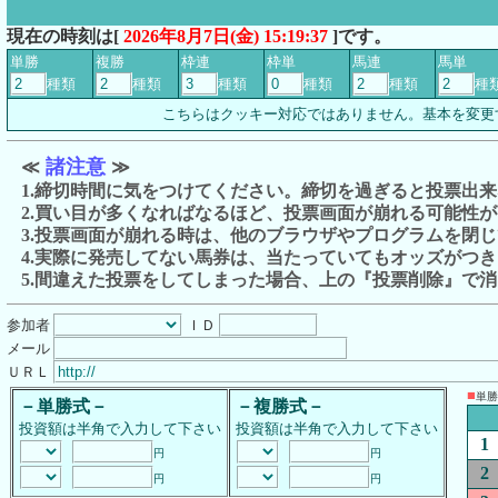
現在の時刻は[
2026年8月7日(金) 15:19:37
]です。
単勝
複勝
枠連
枠単
馬連
馬単
種類
種類
種類
種類
種類
種
こちらはクッキー対応ではありません。基本を変更
諸注意
≪
≫
1.締切時間に気をつけてください。締切を過ぎると投票出
2.買い目が多くなればなるほど、投票画面が崩れる可能性
3.投票画面が崩れる時は、他のブラウザやプログラムを閉
4.実際に発売してない馬券は、当たっていてもオッズがつ
5.間違えた投票をしてしまった場合、上の『投票削除』で
参加者
ＩＤ
メール
ＵＲＬ
■
単
－単勝式－
－複勝式－
投資額は半角で入力して下さい
投資額は半角で入力して下さい
1
円
円
2
円
円