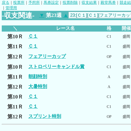
戻る
｜
投票所
｜
予想所
｜
馬券設定
｜
投票削除
｜
収支結果
｜
殿堂馬券
｜
競走結
｜
管理用
-収支関連-
▼
第23週
▲
＼
レース名
格
開催
第10Ｒ
Ｃ１
C1
盛岡
第11Ｒ
Ｃ１
C1
盛岡
第12Ｒ
フェアリーカップ
OP
盛岡
第10Ｒ
ストロベリーキャンドル賞
C1
盛岡
第11Ｒ
朝顔特別
A
盛岡
第12Ｒ
大暑特別
A
盛岡
第10Ｒ
Ｃ１
C1
盛岡
第11Ｒ
Ｃ１
C1
盛岡
第12Ｒ
スプリント特別
OP
盛岡