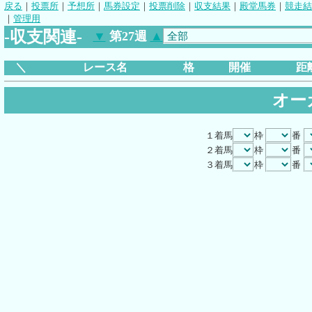
戻る
｜
投票所
｜
予想所
｜
馬券設定
｜
投票削除
｜
収支結果
｜
殿堂馬券
｜
競走結
｜
管理用
-収支関連-
▼
第27週
▲
＼
レース名
格
開催
距
オー
１着馬
枠
番
２着馬
枠
番
３着馬
枠
番