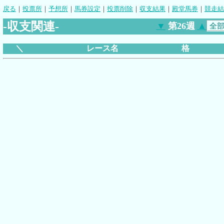
戻る
｜
投票所
｜
予想所
｜
馬券設定
｜
投票削除
｜
収支結果
｜
殿堂馬券
｜
競走結
-収支関連-
▼
第26週
▲
＼
レース名
格