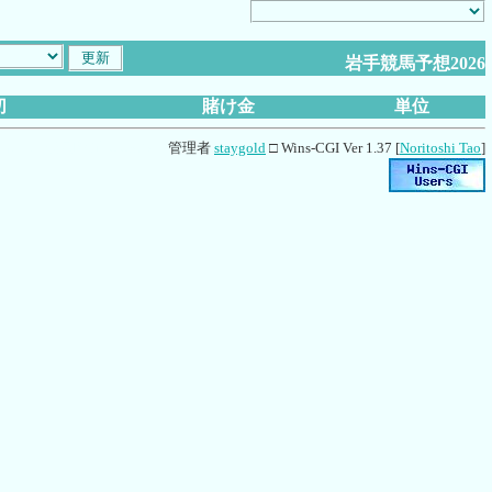
岩手競馬予想2026
切
賭け金
単位
tandard [表示時間] 0.03秒
管理者
staygold
□ Wins-CGI Ver 1.37 [
Noritoshi Tao
]