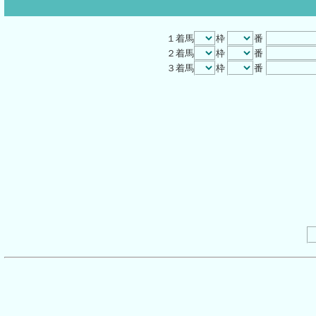
１着馬
枠
番
２着馬
枠
番
３着馬
枠
番