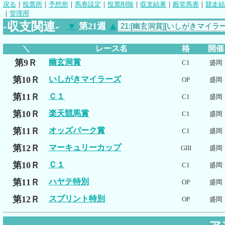
戻る
｜
投票所
｜
予想所
｜
馬券設定
｜
投票削除
｜
収支結果
｜
殿堂馬券
｜
競走結
｜
管理用
-収支関連-
▼
第21週
▲
＼
レース名
格
開催
第9Ｒ
幽玄洞賞
C1
盛岡
第10Ｒ
いしがきマイラーズ
OP
盛岡
第11Ｒ
Ｃ１
C1
盛岡
第10Ｒ
楽天競馬賞
C1
盛岡
第11Ｒ
オッズパーク賞
C1
盛岡
第12Ｒ
マーキュリーカップ
GIII
盛岡
第10Ｒ
Ｃ１
C1
盛岡
第11Ｒ
ハヤテ特別
OP
盛岡
第12Ｒ
スプリント特別
OP
盛岡