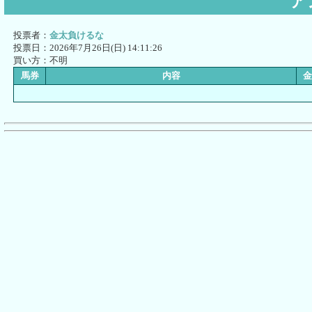
ア
投票者
：
金太負けるな
投票日
：2026年7月26日(日) 14:11:26
買い方
：不明
馬券
内容
金