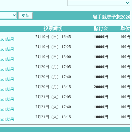
岩手競馬予想2026
投票締切
賭け金
単位
7月19日（日） 16:45
10000円
100円
収支
][
結果
]
7月19日（日） 17:25
10000円
100円
収支
][
結果
]
7月19日（日） 18:00
10000円
100円
収支
][
結果
]
7月20日（月） 17:05
10000円
100円
収支
][
結果
]
7月20日（月） 17:40
10000円
100円
収支
][
結果
]
7月20日（月） 18:15
20000円
100円
収支
][
結果
]
7月21日（火） 17:05
10000円
100円
収支
][
結果
]
7月21日（火） 17:40
10000円
100円
収支
][
結果
]
7月21日（火） 18:15
10000円
100円
収支
][
結果
]