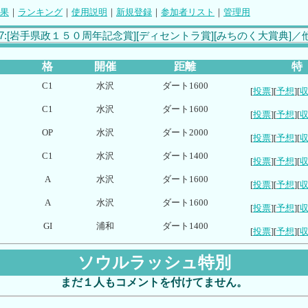
果
｜
ランキング
｜
使用説明
｜
新規登録
｜
参加者リスト
｜
管理用
格
開催
距離
特
C1
水沢
ダート1600
[
投票
][
予想
][
C1
水沢
ダート1600
[
投票
][
予想
][
OP
水沢
ダート2000
[
投票
][
予想
][
C1
水沢
ダート1400
[
投票
][
予想
][
A
水沢
ダート1600
[
投票
][
予想
][
A
水沢
ダート1600
[
投票
][
予想
][
GI
浦和
ダート1400
[
投票
][
予想
][
ソウルラッシュ特別
まだ１人もコメントを付けてません。