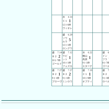
水
4.14
1
Ｃ１
12ト6枠
ヴィオレ
盛
6.29
ソウ
5
ルラ
12ト1枠
ロングウ
盛
7.14
盛
7.12
水
6.22
盛
6
2
ラビ
種山
ドン
Ｂ２
1
1
ット
高原
フラ
10ト7枠
10ト1枠
9ト1枠
8ト7
ゴールド
フェズカ
エターナ
ゴー
盛
7.27
盛
7.27
盛
7.19
盛
7
1
2
1
Ｂ２
Ｂ２
Ｃ１
Ｂ２
9ト1枠
9ト1枠
10ト9枠
9ト3
ブローヴ
ミシロウ
オプティ
ロベ