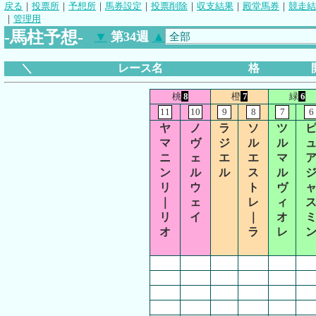
戻る
｜
投票所
｜
予想所
｜
馬券設定
｜
投票削除
｜
収支結果
｜
殿堂馬券
｜
競走結
｜
管理用
-馬柱予想-
▼
第34週
▲
＼
レース名
格
桃
8
橙
7
緑
6
11
10
9
8
7
6
ヤ
ノ
ラ
ソ
ツ
マ
ヴ
ジ
ル
ル
ニ
ェ
エ
エ
マ
ン
ル
ル
ス
ル
リ
ウ
ト
ヴ
｜
ェ
レ
ィ
リ
イ
｜
オ
オ
ラ
レ