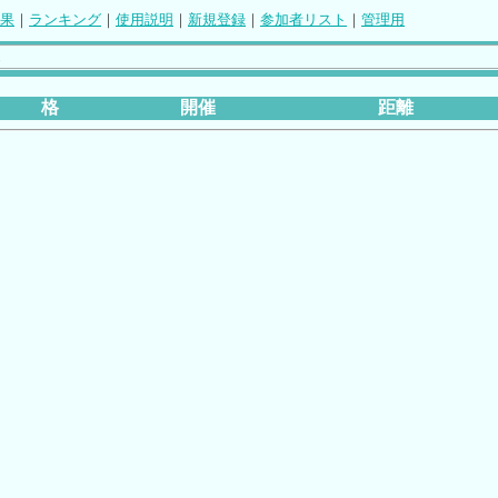
果
｜
ランキング
｜
使用説明
｜
新規登録
｜
参加者リスト
｜
管理用
格
開催
距離