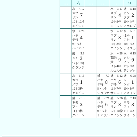
…
…
…
…
○
△
水
4.12
水
3.17
盛
5.18
スプ
スプ
ピン
7
4
2
リン
リン
クダ
10ト10枠
10ト9枠
10ト4枠
エイシン
エイシン
アポロプ
水
4.28
水
4.12
水
5.31
ハヤ
スプ
ほや
4
8
1
テ特
リン
こお
9ト4枠
10ト3枠
10ト2枠
パイアイ
エイシン
ナイスカ
盛
5.6
水
4.28
水
6.15
3
栗駒
カジ
Ｂ１
9
9
賞
ノフ
12ト10枠
11ト4枠
12ト8枠
グランジ
ルコルセ
テングク
水
6.15
盛
7.7
盛
5.12
盛
6.28
カジ
ハヤ
ハヤ
レモ
1
8
6
1
ノフ
テ特
テ特
ンポ
12ト3枠
8ト4枠
11ト7枠
10ト8枠
アメイジ
ショウナ
サンエイ
アメイジ
盛
7.13
盛
7.21
盛
5.26
盛
7.13
ネモ
ハヤ
スプ
ネモ
2
6
8
3
フィ
テ特
リン
フィ
11ト4枠
9ト5枠
12ト10枠
11ト7枠
クイーン
チアフル
エイシン
クイーン