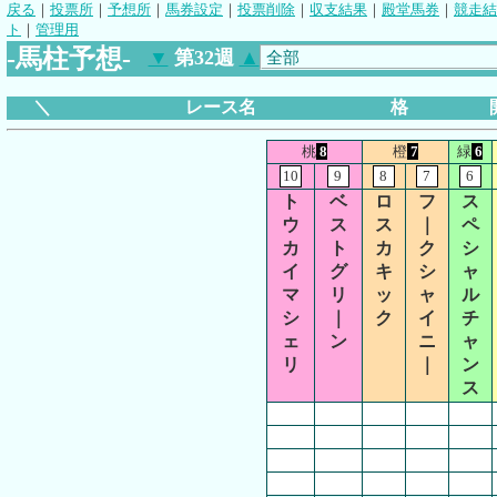
戻る
｜
投票所
｜
予想所
｜
馬券設定
｜
投票削除
｜
収支結果
｜
殿堂馬券
｜
競走結
ト
｜
管理用
-馬柱予想-
▼
第32週
▲
＼
レース名
格
桃
8
橙
7
緑
6
10
9
8
7
6
ト
ベ
ロ
フ
ス
ウ
ス
ス
｜
ペ
カ
ト
カ
ク
シ
イ
グ
キ
シ
ャ
マ
リ
ッ
ャ
ル
シ
｜
ク
イ
チ
ェ
ン
ニ
ャ
リ
｜
ン
ス