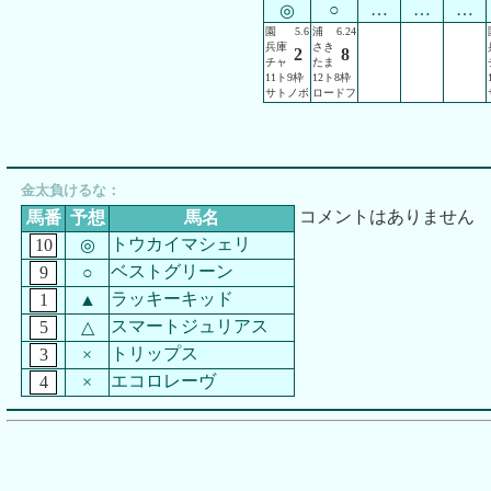
○
…
…
…
◎
園
5.6
浦
6.24
兵庫
さき
2
8
チャ
たま
11ト9枠
12ト8枠
サトノボ
ロードフ
金太負けるな：
コメントはありません
馬番
予想
馬名
トウカイマシェリ
10
◎
ベストグリーン
9
○
ラッキーキッド
1
▲
スマートジュリアス
5
△
トリップス
3
×
エコロレーヴ
4
×