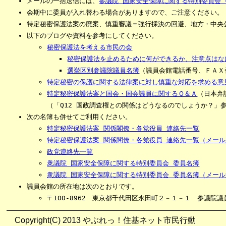
メールの一括送信には、
参議院 国家安全保障に関する特別委員会
会期中に委員が入れ替わる場合がありますので、ご注意ください。
特定秘密保護法案の廃案、慎重審議＝強行採決の回避、地方・中央
以下のブログや資料を参考にしてください。
秘密保護法を考える市民の会
秘密保護法を止めるために何ができるか、注意点はな
選挙区別参議院議員名簿
（議員会館電話番号、ＦＡＸ
特定秘密の保護に関する法律案に対し慎重な対応を求める意
特定秘密保護法案と国会・国会議員に関するＱ＆Ａ
（日本弁
（「Q12 国政調査権との関係はどうなるのでしょうか？」
次の名簿も併せてご利用ください。
特定秘密保護法案 関係閣僚・各党役員 連絡先一覧
特定秘密保護法案 関係閣僚・各党役員 連絡先一覧（メー
政党連絡先一覧
衆議院 国家安全保障に関する特別委員会 委員名簿
衆議院 国家安全保障に関する特別委員会 委員名簿（メー
議員会館の所在地は次のとおりです。
〒100-8962 東京都千代田区永田町２－１－１ 参議院議員
Copyright(C) 2013 やぶれっ！住基ネット市民行動