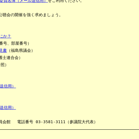
 委員名簿（メール送信用）
をご利用ください。
公聴会の開催を強く求めましょう。
にか？
番号、部屋番号）
見書
（福島県議会）
護士連合会）
参照）
ル送信用）
ル送信用）
会館 電話番号 03-3581-3111（参議院大代表）