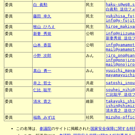
haku-s@wg8.s
委員
白 眞勲
民主
白眞勲 送信フ
yukihisa_fuj
委員
藤田 幸久
民主
info@y-fujit
hiroe_makiya
委員
牧山 ひろえ
民主
info@niizuma
委員
新妻 秀規
公明
新妻秀規 送信
info@yamamot
委員
山本 香苗
公明
mail@yamamot
jiro_ono@san
委員
小野 次郎
みん
info@onojiro
mail@onojiro
yuuichi_maya
委員
真山 勇一
みん
mayamayuichi
satoshi_inou
委員
井上 哲士
共産
souhei_nihi@
委員
仁比 聡平
共産
仁比聡平 送信
takayuki_shi
委員
清水 貴之
維新
ishin@shimiz
清水貴之 送信
mizuho-offic
委員
福島 みずほ
社民
この名簿は、
参議院
のサイトに掲載された
国家安全保障に関する特