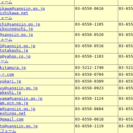
フォーム
ikawa@sangiin.go.jp
03-6550-0616
03-65
ishikawa.net
フォーム
chi@sangiin.go.jp
03-6550-1105
03-65
ikoinoguchi.jp
@sangiin.go.jp
03-6550-0520
03-65
フォーム
1@sangiin.go.jp
03-6550-0516
03-65
totakashi.jp
o@yahoo.co.jp
03-6550-1103
03-65
ォーム
kitamura.jp
03-5212-1740
03-52
-r.com
03-6550-0704
03-65
yukari.jp
03-6550-0309
03-65
yu@sangiin.go.jp
03-6550-0923
03-65
akeshi.jp
yama@sangiin.go.jp
03-6550-1124
03-65
am.ocn.ne.jp
e@sangiin.go.jp
03-6550-0604
03-65
eshingo.net
@gmail.com
03-6550-0618
03-65
to@sangiin.go.jp
03-6550-1119
03-35
信フォーム