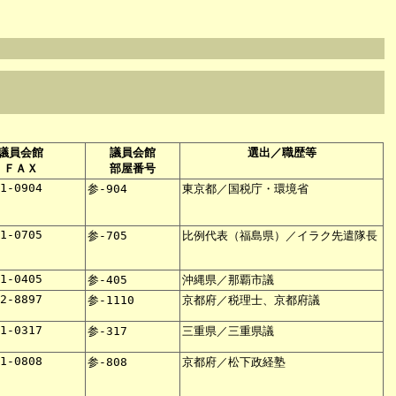
）
議員会館
議員会館
選出／職歴等
ＦＡＸ
部屋番号
51-0904
参-904
東京都／国税庁・環境省
51-0705
参-705
比例代表（福島県）／イラク先遣隊長
51-0405
参-405
沖縄県／那覇市議
02-8897
参-1110
京都府／税理士、京都府議
51-0317
参-317
三重県／三重県議
51-0808
参-808
京都府／松下政経塾