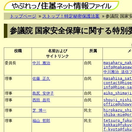
トップページ
»
ストップ！特定秘密保護法案
» 参議院 国
参議院 国家安全保障に関する特別
役職
名前および
所属
メ
サイトリンク
masaharu_nak
委員長
中川 雅治
自民
info@nakagaw
中川雅治 送信
masahisa_sat
理事
佐藤 正久
自民
contact@hige
info@hige-sa
aiko_shimaji
理事
島尻 安伊子
自民
shouji_nishi
理事
西田 昌司
自民
office@showy
hirokazu_shi
理事
芝 博一
民主
shiba-mie@or
tetsuro_fuku
理事
福山 哲郎
民主
kokkai@fukuy
f-kyoto@fuku