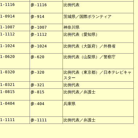
51-1116
参-1116
比例代表
51-0914
参-914
茨城県／国際ボランティア
51-1007
参-1007
神奈川県
51-1112
参-1112
比例代表（愛知県）
51-1024
参-1024
比例代表（大阪府）／外務省
51-0620
参-620
比例代表（山梨県）／警察庁
51-0320
参-320
比例代表（東京都）／日本テレビキャ
スター
51-0321
参-321
比例代表
51-0815
参-815
比例代表／弁護士
51-0404
参-404
兵庫県
51-1111
参-1111
比例代表／弁護士