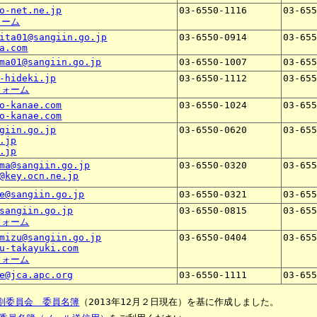
o-net.ne.jp
03-6550-1116
03-65
ォーム
ita01@sangiin.go.jp
03-6550-0914
03-65
a.com
ma01@sangiin.go.jp
03-6550-1007
03-65
-hideki.jp
03-6550-1112
03-65
フォーム
o-kanae.com
03-6550-1024
03-65
o-kanae.com
giin.go.jp
03-6550-0620
03-65
.jp
.jp
ma@sangiin.go.jp
03-6550-0320
03-65
@key.ocn.ne.jp
e@sangiin.go.jp
03-6550-0321
03-65
sangiin.go.jp
03-6550-0815
03-65
フォーム
mizu@sangiin.go.jp
03-6550-0404
03-65
u-takayuki.com
フォーム
e@jca.apc.org
03-6550-1111
03-65
別委員会 委員名簿
（2013年12月２日現在）を基に作成しました。