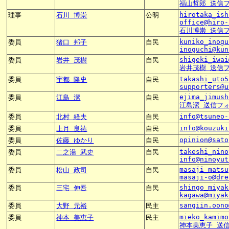
福山哲郎 送信
hirotaka_ish
理事
石川 博崇
公明
office@hiro-
石川博崇 送信
kuniko_inogu
委員
猪口 邦子
自民
inoguchi@kun
shigeki_iwai
委員
岩井 茂樹
自民
岩井茂樹 送信
takashi_uto5
委員
宇都 隆史
自民
supporters@u
ejima_jimush
委員
江島 潔
自民
江島潔 送信フ
info@tsuneo-
委員
北村 経夫
自民
info@kouzuki
委員
上月 良祐
自民
opinion@sato
委員
佐藤 ゆかり
自民
takeshi_nino
委員
二之湯 武史
自民
info@ninoyut
masaji_matsu
委員
松山 政司
自民
masaji-o@dre
shingo_miyak
委員
三宅 伸吾
自民
kagawa@miyak
sangiin.oono
委員
大野 元裕
民主
mieko_kamimo
委員
神本 美恵子
民主
神本美恵子 送