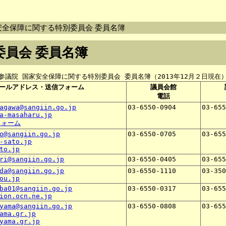
家安全保障に関する特別委員会 委員名簿
委員会 委員名簿
参議院 国家安全保障に関する特別委員会 委員名簿（2013年12月２日現在
ールアドレス・送信フォーム
議員会館
電話
agawa@sangiin.go.jp
03-6550-0904
03-65
a-masaharu.jp
フォーム
o@sangiin.go.jp
03-6550-0705
03-65
-sato.jp
to.jp
ri@sangiin.go.jp
03-6550-0405
03-65
da@sangiin.go.jp
03-6550-1110
03-35
ou.jp
ba01@sangiin.go.jp
03-6550-0317
03-65
ion.ocn.ne.jp
yama@sangiin.go.jp
03-6550-0808
03-65
ama.gr.jp
yama.gr.jp