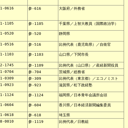
51-0616
参-616
大阪府／外務省
51-1105
参-1105
千葉県／上智大教員（国際政治学）
51-0520
参-520
静岡県
51-0516
参-516
比例代表（鹿児島県）／自衛官
51-1103
参-1103
山口県／下関市長
12-1745
参-1109
比例代表（山口県）／産経新聞役員
51-0704
参-704
茨城県／総務省
51-0309
参-309
比例代表（東京都）／エコノミスト
51-0923
参-923
滋賀県／松下政経塾
51-1124
参-1124
福岡県／日本青年会議所会頭
51-0604
参-604
香川県／日本経済新聞編集委員
51-0618
参-618
埼玉県
08-0010
参-1119
比例代表／日教組