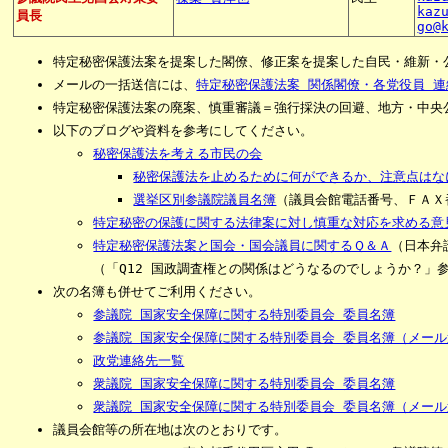
kaz
員長
go@
特定秘密保護法案を提案した閣僚、修正案を提案した自民・維新・
メールの一括送信には、
特定秘密保護法案 関係閣僚・各党役員 
特定秘密保護法案の廃案、慎重審議＝強行採決の回避、地方・中央
以下のブログや資料を参考にしてください。
秘密保護法を考える市民の会
秘密保護法を止めるために何ができるか、注意点はな
選挙区別参議院議員名簿
（議員会館電話番号、ＦＡＸ
特定秘密の保護に関する法律案に対し慎重な対応を求める意
特定秘密保護法案と国会・国会議員に関するＱ＆Ａ
（日本弁
（「Q12 国政調査権との関係はどうなるのでしょうか？」
次の名簿も併せてご利用ください。
参議院 国家安全保障に関する特別委員会 委員名簿
参議院 国家安全保障に関する特別委員会 委員名簿（メー
政党連絡先一覧
衆議院 国家安全保障に関する特別委員会 委員名簿
衆議院 国家安全保障に関する特別委員会 委員名簿（メー
議員会館等の所在地は次のとおりです。