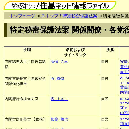
トップページ
»
ストップ！特定秘密保護法案
» 特定秘密保
特定秘密保護法案 関係閣僚・各党
役職
名前および
所属
サイトリンク
内閣総理大臣／自民党総
安倍 晋三
自民
安倍
裁
首相
自由
g02
内閣官房長官／国家安全
菅 義偉
自民
inf
保障強化担当
菅義
内閣
mas
内閣府特命担当大臣
森 まさこ
自民
inf
森ま
内閣
inf
内閣官房副長官 (政務)
加藤 勝信
自民
加藤