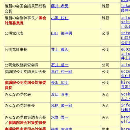
tak
維新の会国会議員団総務
藤井 孝男
維新
藤井
会長
inf
維新の会副幹事長／
国会
小沢 鋭仁
維新
sak
対策委員長
小沢
inf
公明党代表
山口 那津男
公明
山口
公明
g00
公明党幹事長
井上 義久
公明
inf
井上
inf
公明党政務調査会長
石井 啓一
公明
uoz
参議院公明党議員団会長
魚住 裕一郎
公明
魚住
hir
参議院公明党国会対策委
長沢 広明
公明
長沢
員長
yos
みんなの党代表
渡辺 喜美
みん
みん
inf
みんなの党幹事長
浅尾 慶一郎
みん
浅尾
ken
みんなの党政策調査会長
水野 賢一
みん
off
／
参議院国会対策委員長
kaz
参議院民主党国会対策委
榛葉 賀津也
民主