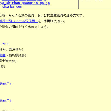
uya_shimba01@sangiin.go.jp
k-shimba.com
公明・みん４会派の役員、および民主党役員の連絡先です。
連絡先一覧（メール送信用）
をご利用ください。
公聴会の開催を強く求めましょう。
にか？
番号、部屋番号）
見書
（福島県議会）
護士連合会）
参照）
ル送信用）
ル送信用）