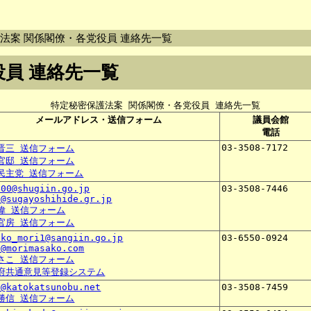
護法案 関係閣僚・各党役員 連絡先一覧
役員 連絡先一覧
特定秘密保護法案 関係閣僚・各党役員 連絡先一覧
メールアドレス・送信フォーム
議員会館
電話
03-3508-7172
晋三 送信フォーム
官邸 送信フォーム
民主党 送信フォーム
400@shugiin.go.jp
03-3508-7446
o@sugayoshihide.gr.jp
偉 送信フォーム
官房 送信フォーム
ako_mori1@sangiin.go.jp
03-6550-0924
o@morimasako.com
さこ 送信フォーム
府共通意見等登録システム
o@katokatsunobu.net
03-3508-7459
勝信 送信フォーム