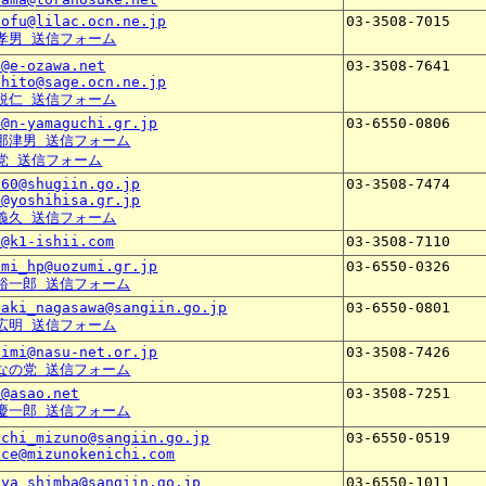
aofu@lilac.ocn.ne.jp
03-3508-7015
孝男 送信フォーム
o@e-ozawa.net
03-3508-7641
ihito@sage.ocn.ne.jp
鋭仁 送信フォーム
o@n-yamaguchi.gr.jp
03-6550-0806
那津男 送信フォーム
党 送信フォーム
260@shugiin.go.jp
03-3508-7474
o@yoshihisa.gr.jp
義久 送信フォーム
o@k1-ishii.com
03-3508-7110
umi_hp@uozumi.gr.jp
03-6550-0326
裕一郎 送信フォーム
oaki_nagasawa@sangiin.go.jp
03-6550-0801
広明 送信フォーム
himi@nasu-net.or.jp
03-3508-7426
なの党 送信フォーム
o@asao.net
03-3508-7251
慶一郎 送信フォーム
ichi_mizuno@sangiin.go.jp
03-6550-0519
ice@mizunokenichi.com
uya_shimba@sangiin.go.jp
03-6550-1011