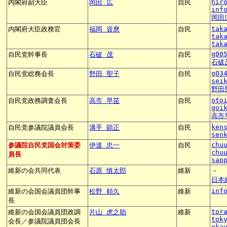
hir
内閣府副大臣
岡田 広
自民
inf
岡田
tak
内閣府大臣政務官
福岡 資麿
自民
tak
tak
g00
自民党幹事長
石破 茂
自民
石破
g03
自民党総務会長
野田 聖子
自民
sei
野田
oto
自民党政務調査会長
高市 早苗
自民
goi
高市
ken
自民党参議院議員会長
溝手 顕正
自民
sen
chu
参議院自民党国会対策委
伊達 忠一
自民
chu
員長
sap
維新の会共同代表
石原 慎太郎
維新
－
日本
inf
維新の会国会議員団幹事
松野 頼久
維新
長
tor
維新の会国会議員団政調
片山 虎之助
維新
tok
会長／参議院議員団会長
oka