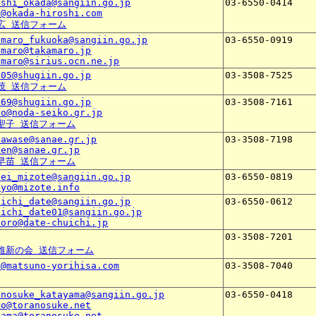
oshi_okada@sangiin.go.jp
03-6550-0414
o@okada-hiroshi.com
広 送信フォーム
amaro_fukuoka@sangiin.go.jp
03-6550-0919
amaro@takamaro.jp
amaro@sirius.ocn.ne.jp
505@shugiin.go.jp
03-3508-7525
茂 送信フォーム
469@shugiin.go.jp
03-3508-7161
ko@noda-seiko.gr.jp
聖子 送信フォーム
iawase@sanae.gr.jp
03-3508-7198
ken@sanae.gr.jp
早苗 送信フォーム
sei_mizote@sangiin.go.jp
03-6550-0819
kyo@mizote.info
uichi_date@sangiin.go.jp
03-6550-0612
uichi_date01@sangiin.go.jp
poro@date-chuichi.jp
03-3508-7201
維新の会 送信フォーム
o@matsuno-yorihisa.com
03-3508-7040
anosuke_katayama@sangiin.go.jp
03-6550-0418
yo@toranosuke.net
yama@toranosuke.net