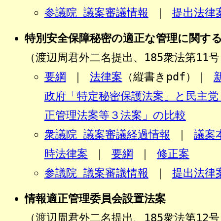
参議院 議案審議情報
｜
提出法律
特別安全保障秘密の適正な管理に関す
（渡辺周君外二名提出、185衆法第11号
要綱
｜
法律案
（縦書きpdf）｜
政府「特定秘密保護法案」と民主党
正管理法案等３法案」の比較
衆議院 議案審議経過情報
｜
議案
時法律案
｜
要綱
｜
修正案
参議院 議案審議情報
｜
提出法律
情報適正管理委員会設置法案
（渡辺周君外二名提出、185衆法第12号