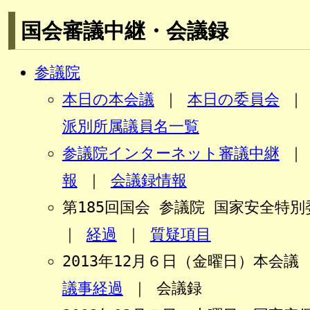
国会審議中継・会議録
参議院
本日の本会議
｜
本日の委員会
派別所属議員名一覧
参議院インターネット審議中継
報
｜
会議録情報
第185回国会 参議院 国家安全特別
｜
経過
｜
質疑項目
2013年12月６日（金曜日
議事経過
｜
会議録