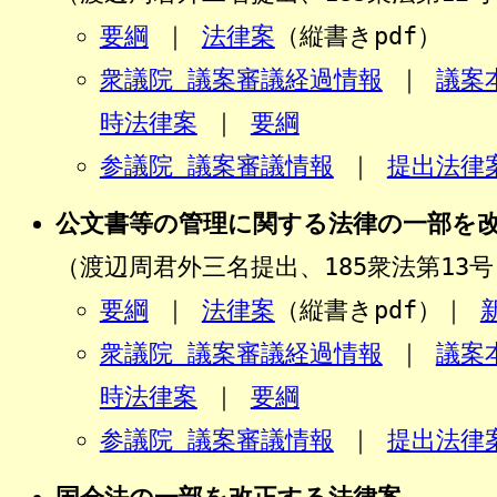
要綱
｜
法律案
（縦書きpdf）
衆議院 議案審議経過情報
｜
議案
時法律案
｜
要綱
参議院 議案審議情報
｜
提出法律
公文書等の管理に関する法律の一部を
（渡辺周君外三名提出、185衆法第13号
要綱
｜
法律案
（縦書きpdf）｜
衆議院 議案審議経過情報
｜
議案
時法律案
｜
要綱
参議院 議案審議情報
｜
提出法律