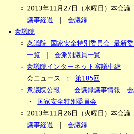
2013年11月27日（水曜
議事経過
｜
会議録
衆議院
衆議院 国家安全特別委員会 最新
一覧
｜
会派別議員一覧
衆議院インターネット審議中継
会ニュース
：
第185回
衆議院公報
｜
会議録議事情報 会
・
国家安全特別委員会
2013年11月26日（火曜
議事経過
｜
会議録