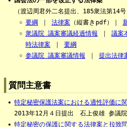
国会法の一部を改正する法律案
（渡辺周君外二名提出、185衆法第14号
要綱
｜
法律案
（縦書きpdf）｜
衆議院 議案審議経過情報
｜
議案
時法律案
｜
要綱
参議院 議案審議情報
｜
提出法律
質問主意書
特定秘密保護法案における適性評価に
2013年12月４日提出 石上俊雄 参議
特定秘密の保護に関する法律案と拉致