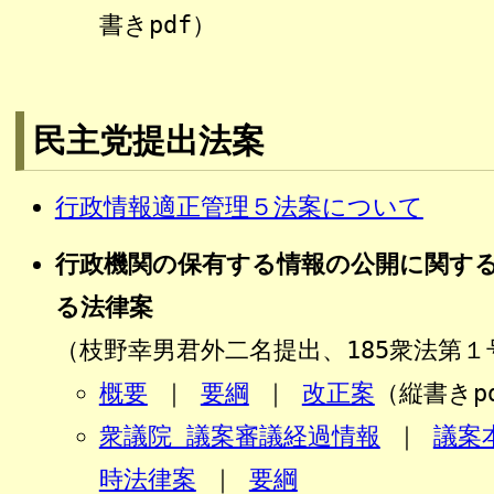
書きpdf）
民主党提出法案
行政情報適正管理５法案について
行政機関の保有する情報の公開に関す
る法律案
（枝野幸男君外二名提出、185衆法第１
概要
｜
要綱
｜
改正案
（縦書きp
衆議院 議案審議経過情報
｜
議案
時法律案
｜
要綱