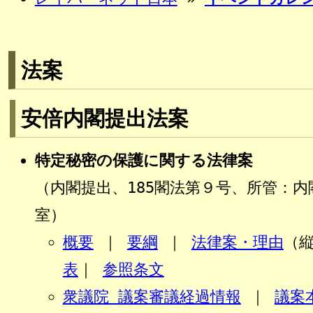
法案
安倍内閣提出法案
特定秘密の保護に関する法律案
（内閣提出、185閣法第９号、所管：
室）
概要
｜
要綱
｜
法律案・理由
（縦
表
｜
参照条文
衆議院 議案審議経過情報
｜
議案