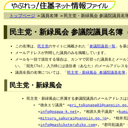
トップページ
»
議員名簿
» 民主党・新緑風会 参議院議員名
民主党・新緑風会 参議院議員名簿
この名簿は、
民主党
のサイトに掲載された「
参議院議員一覧
」を基
メールアドレスが判明した議員のみを掲載しています。
メールを一括で送信する場合は、カンマで区切った議員名とメール
い。「宛先(To)」入力枠には送信者（あなた）のメールアドレス
議員全員の名簿については、「
民主党・新緑風会 参議院議員名簿
民主党・新緑風会
民主党・新緑風会に所属する参議院議員のメールアドレスは
"徳永エリ議員" <
eri_tokunaga01@sangiin.go
<
info@ogawa-k.net
>, "相原久美子議員" <
kum
<
mitsuru_sakurai@sangiin.go.jp
>, "桜井充
<
info@mashikoteruhiko.com
>, "郡司彰議員" 