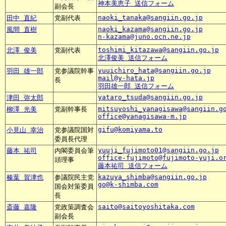
神本美恵子 送信フォーム
副会長
naoki_tanaka@sangiin.go.jp
田中 直紀
党副代表
naoki_kazama@sangiin.go.jp
風間 直樹
n-kazama@juno.ocn.ne.jp
toshimi_kitazawa@sangiin.go.jp
北澤 俊美
党副代表
北澤俊美 送信フォーム
yuuichiro_hata@sangiin.go.jp
羽田 雄一郎
党参議院幹事
mail@y-hata.jp
長
羽田雄一郎 送信フォーム
yataro_tsuda@sangiin.go.jp
津田 弥太郎
mitsuyoshi_yanagisawa@sangiin.g
柳澤 光美
党副幹事長
office@yanagisawa-m.jp
gifu@komiyama.to
小見山 幸治
党参議院国対
委員長代理
yuuji_fujimoto01@sangiin.go.jp
藤本 祐司
内閣委員会筆
office-fujimoto@fujimoto-yuji.o
頭理事
藤本祐司 送信フォーム
kazuya_shimba@sangiin.go.jp
榛葉 賀津也
参議院民主党
go@k-shimba.com
国会対策委員
長
saito@saitoyoshitaka.com
斎藤 嘉隆
党政策調査会
副会長