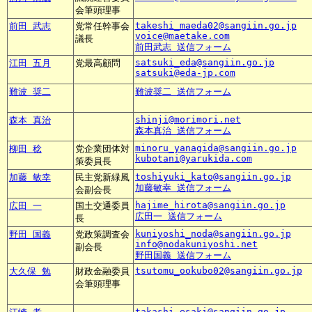
会筆頭理事
takeshi_maeda02@sangiin.go.jp
前田 武志
党常任幹事会
voice@maetake.com
議長
前田武志 送信フォーム
satsuki_eda@sangiin.go.jp
江田 五月
党最高顧問
satsuki@eda-jp.com
難波 奨二
難波奨二 送信フォーム
shinji@morimori.net
森本 真治
森本真治 送信フォーム
minoru_yanagida@sangiin.go.jp
柳田 稔
党企業団体対
kubotani@yarukida.com
策委員長
toshiyuki_kato@sangiin.go.jp
加藤 敏幸
民主党新緑風
加藤敏幸 送信フォーム
会副会長
hajime_hirota@sangiin.go.jp
広田 一
国土交通委員
広田一 送信フォーム
長
kuniyoshi_noda@sangiin.go.jp
野田 国義
党政策調査会
info@nodakuniyoshi.net
副会長
野田国義 送信フォーム
tsutomu_ookubo02@sangiin.go.jp
大久保 勉
財政金融委員
会筆頭理事
takashi_esaki@sangiin.go.jp