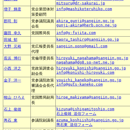
mitsuru@dr-sakurai.jp
info@mashikoteruhiko.com
増子 輝彦
党企業団体対
策委顧問
akira_gunji@sangiin.go.jp
郡司 彰
党参議院議員
gunji-akira@herb.ocn.ne.jp
会長
info@y-fujita.com
藤田 幸久
党国際局長
kaoru_tashiro@sangiin.go.jp
田城 郁
sangiin.oono@gmail.com
大野 元裕
党広報委員長
代理
hiroyuki_nagahama@sangiin.go.jp
長浜 博行
党倫理委員長
nagahama@dg8.so-net.ne.jp
hiroyuki_konishi@sangiin.go.jp
小西 洋之
党政策調査会
info@konishi-hiroyuki.com
副会長
youichi_kaneko@sangiin.go.jp
金子 洋一
党参議院政策
info@guts-kaneko.com
審議会会長代
理
hiroe_makiyama@sangiin.go.jp
牧山 ひろえ
党国際局副局
長
kizuna@ishigamitoshio.com
石上 俊雄
石上俊雄 送信フォーム
azuma_koshiishi@sangiin.go.jp
輿石 東
参議院副議長
輿石東 送信フォーム