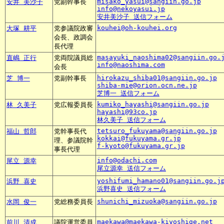
misako_yasui@sangiin.go.jp
安井 美沙子
党副幹事長
info@nekoyasui.jp
安井美沙子 送信フォーム
kouhei@oh-kouhei.org
大塚 耕平
党参議院政審
会長、政調会
長代理
masayuki_naoshima02@sangiin.go.
直嶋 正行
党両院議員総
info@naoshima.com
会長
hirokazu_shiba01@sangiin.go.jp
芝 博一
党副幹事長
shiba-mie@orion.ocn.ne.jp
芝博一 送信フォーム
kumiko_hayashi@sangiin.go.jp
林 久美子
党広報委員長
hayashi@93co.jp
林久美子 送信フォーム
tetsuro_fukuyama@sangiin.go.jp
福山 哲郎
党幹事長代
kokkai@fukuyama.gr.jp
理、参議院幹
f-kyoto@fukuyama.gr.jp
事長代理
info@odachi.com
尾立 源幸
尾立源幸 送信フォーム
yoshifumi_hamano01@sangiin.go.j
浜野 喜史
浜野喜史 送信フォーム
shunichi_mizuoka@sangiin.go.jp
水岡 俊一
党総務委員長
maekawa@maekawa-kiyoshige.net
前川 清成
議院運営委員