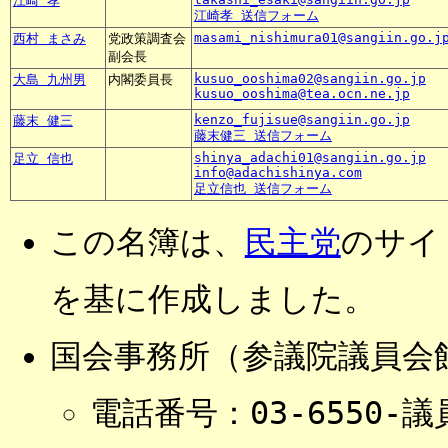
江崎 孝
江崎孝 送信フォーム
masami_nishimura01@sangiin.go.j
西村 まさみ
党政策調査会
副会長
kusuo_ooshima02@sangiin.go.jp
大島 九州男
内閣委員長
kusuo_ooshima@tea.ocn.ne.jp
kenzo_fujisue@sangiin.go.jp
藤末 健三
藤末健三 送信フォーム
shinya_adachi01@sangiin.go.jp
足立 信也
info@adachishinya.com
足立信也 送信フォーム
この名簿は、
民主党
のサイ
を基に作成しました。
国会事務所（参議院議員会
電話番号：03-6550-