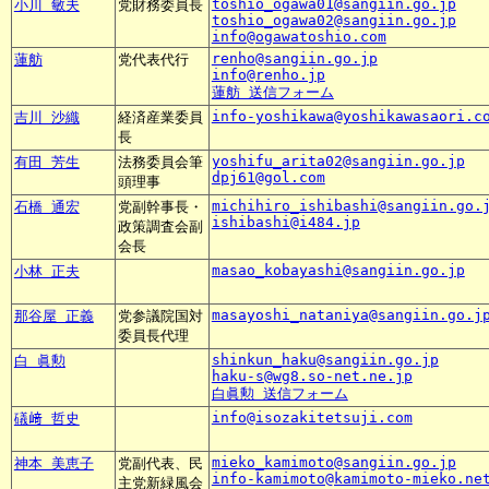
toshio_ogawa01@sangiin.go.jp
小川 敏夫
党財務委員長
toshio_ogawa02@sangiin.go.jp
info@ogawatoshio.com
renho@sangiin.go.jp
蓮舫
党代表代行
info@renho.jp
蓮舫 送信フォーム
info-yoshikawa@yoshikawasaori.c
吉川 沙織
経済産業委員
長
yoshifu_arita02@sangiin.go.jp
有田 芳生
法務委員会筆
dpj61@gol.com
頭理事
michihiro_ishibashi@sangiin.go.
石橋 通宏
党副幹事長・
ishibashi@i484.jp
政策調査会副
会長
masao_kobayashi@sangiin.go.jp
小林 正夫
masayoshi_nataniya@sangiin.go.j
那谷屋 正義
党参議院国対
委員長代理
shinkun_haku@sangiin.go.jp
白 眞勲
haku-s@wg8.so-net.ne.jp
白眞勲 送信フォーム
info@isozakitetsuji.com
礒﨑 哲史
mieko_kamimoto@sangiin.go.jp
神本 美恵子
党副代表、民
info-kamimoto@kamimoto-mieko.ne
主党新緑風会