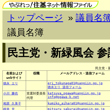
トップページ
»
議員名
議員名簿
民主党・新緑風会 
民主党・
名前および
役職
メールアドレス・送信フォーム
webサイト
eri_tokunaga01@sangiin.go.jp
徳永 エリ
徳永エリ 送信フォーム
katsuya_ogawa@sangiin.go.jp
小川 勝也
党選対委員長
info@ogawa-k.net
代理
kumiko_aihara01@sangiin.go.jp
相原 久美子
mitsuru_sakurai@sangiin.go.jp
桜井 充