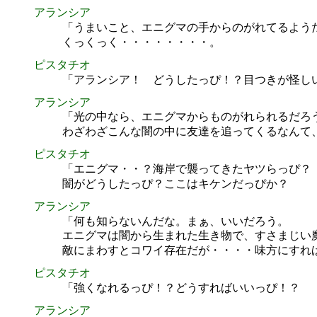
アランシア
「うまいこと、エニグマの手からのがれてるよう
くっくっく・・・・・・・・。
ピスタチオ
「アランシア！ どうしたっぴ！？目つきが怪し
アランシア
「光の中なら、エニグマからものがれられるだろ
わざわざこんな闇の中に友達を追ってくるなんて
ピスタチオ
「エニグマ・・？海岸で襲ってきたヤツらっぴ？
闇がどうしたっぴ？ここはキケンだっぴか？
アランシア
「何も知らないんだな。まぁ、いいだろう。
エニグマは闇から生まれた生き物で、すさまじい
敵にまわすとコワイ存在だが・・・・味方にすれ
ピスタチオ
「強くなれるっぴ！？どうすればいいっぴ！？
アランシア