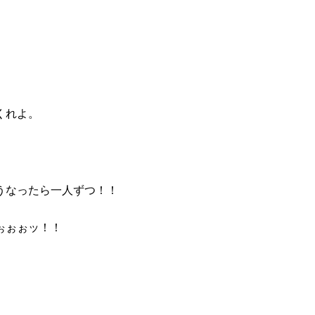
くれよ。
うなったら一人ずつ！！
ぉぉぉッ！！