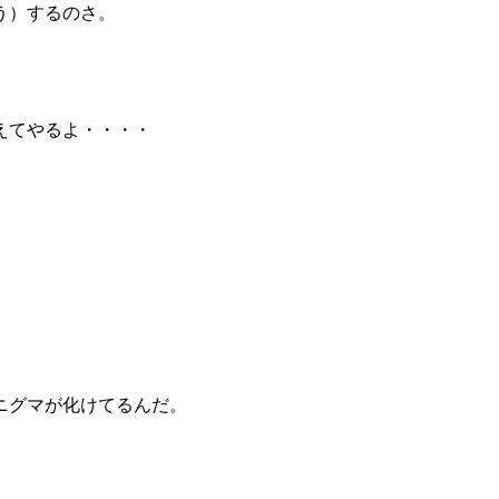
う）するのさ。
えてやるよ・・・・
ニグマが化けてるんだ。