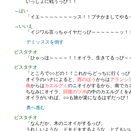
いっしょに戦うっぴ！！
→はい
「イエ～～～～～～～ッス！！ブチかましてやる
→いいえ
「イジワル言っちゃイヤだっぴ～～～～～～ッ！
デミッススを倒す
ピスタチオ
「ひゃっほ～～～～！！オイラ、生きてるっぴ～
ピスタチオ
「ところで○○どの！！これからどっちに行くっぴ
オイラのハナによると、
西のほう
からは
アランシ
南
からは
カエルグミ
のニオイがするから、南でカ
ちなみにオイラ、
回復のツボ
の中のカエルグミを
オイラがいれば、○○も旅が楽になるはずだっぴ！
奥へ進む
ピスタチオ
「なんだか、木のニオイがするっぴ。
うれしいような、ドキドキするような、とてもい