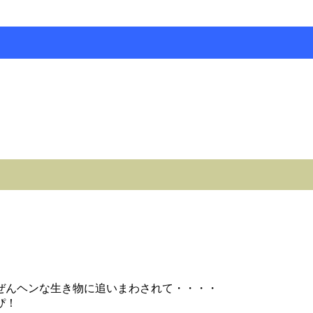
ぜんヘンな生き物に追いまわされて・・・・
ぴ！