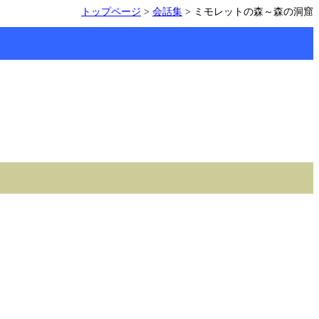
トップページ
>
会話集
> ミモレットの森～森の洞窟