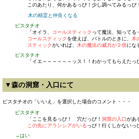
このあたり、何かあるっぴ！少し調べてみるっぴ
木の精霊と仲良くなる
ピスタチオ
「オイラ、
コールスティック
って魔法、知ってる
コールスティック
を使えば、バトルのときに、
木
スティック
がいれば、
木の魔法の威力が２倍
にな
ピスタチオ
「イエ～～～～～～ッス！！わかってもらえたっ
▼森の洞窟・入口にて
ピスタチオの「いいえ」を選択した場合のコメント・・・
ピスタチオ
「ここを見るっぴ！ 穴だっぴ！
洞窟の入口
があ
この先にアランシアがいる
っぴ！行くしかないっ
→はい