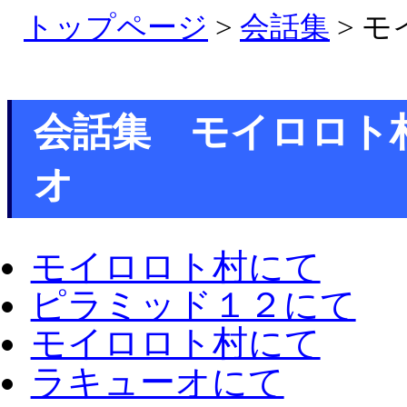
トップページ
>
会話集
> 
会話集 モイロロト
オ
モイロロト村にて
ピラミッド１２にて
モイロロト村にて
ラキューオにて