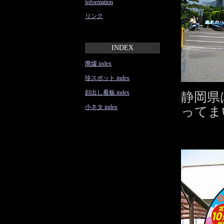
Information
リンク
INDEX
廃墟 index
珍スポット index
顔出し看板 index
静岡県
小ネタ index
ってま