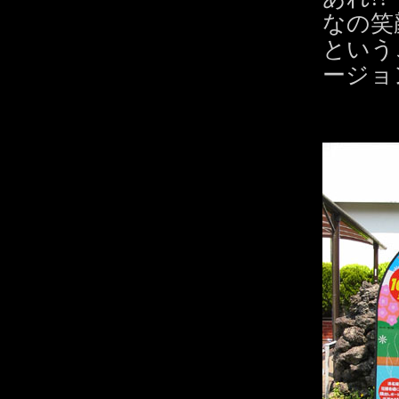
なの笑
という
ージョ