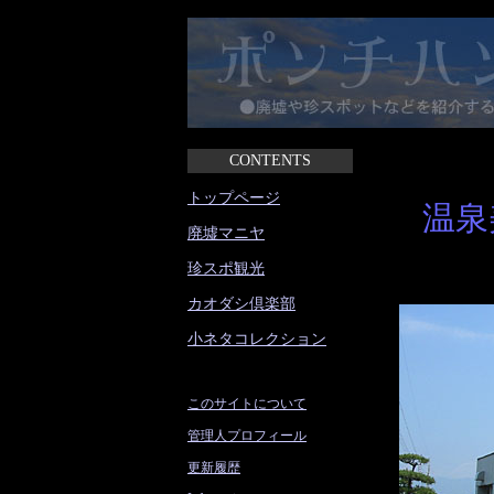
CONTENTS
トップページ
温泉
廃墟マニヤ
珍スポ観光
カオダシ倶楽部
小ネタコレクション
このサイトについて
管理人プロフィール
更新履歴